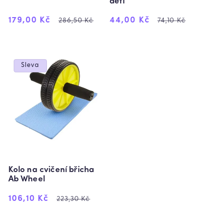
děti
Výprodejová
Běžná
Výprodejová
Běžná
179,00 Kč
44,00 Kč
286,50 Kč
74,10 Kč
cena
cena
cena
cena
Sleva
Kolo na cvičení břicha
Ab Wheel
Výprodejová
Běžná
106,10 Kč
223,30 Kč
cena
cena