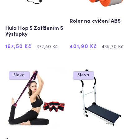
:
Roler na cvičení ABS
Hula Hop S Zatížením S
Výstupky
Výprodejová
Běžná
Výprodejová
Běžná
167,50 Kč
401,90 Kč
372,60 Kč
435,70 Kč
cena
cena
cena
cena
Sleva
Sleva