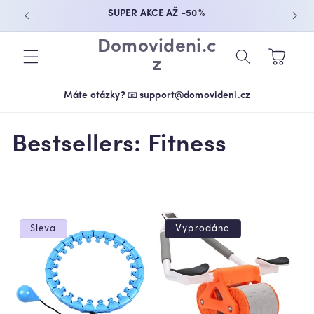
PŘEJÍT K
SUPER AKCE AŽ −50 %
OBSAHU
Domovideni.c
Košík
z
Máte otázky? 📧 support@domovideni.cz
K
Bestsellers: Fitness
o
l
e
Sleva
Vyprodáno
k
c
e