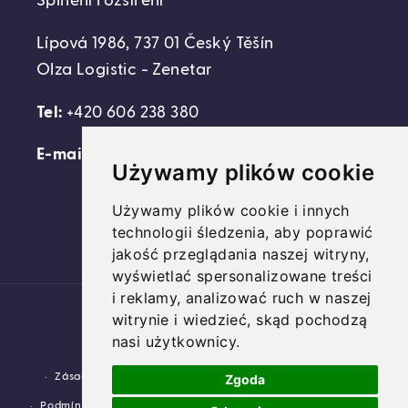
Splnění rozšíření
Lípová 1986, 737 01 Český Těšín
Olza Logistic - Zenetar
Tel:
+420 606 238 380
E-mail:
support@domovideni.cz
Używamy plików cookie
Używamy plików cookie i innych
technologii śledzenia, aby poprawić
Facebook
Instagram
YouTube
jakość przeglądania naszej witryny,
wyświetlać spersonalizowane treści
i reklamy, analizować ruch w naszej
Platební
witrynie i wiedzieć, skąd pochodzą
metody
nasi użytkownicy.
© 2026,
Domovideni.cz
Využívá Shopify.
Zásady ochrany osobních údajů
Zásady vrácení peněz
Zgoda
Podmínky služby
Zásady pro doručování
Kontaktní údaje