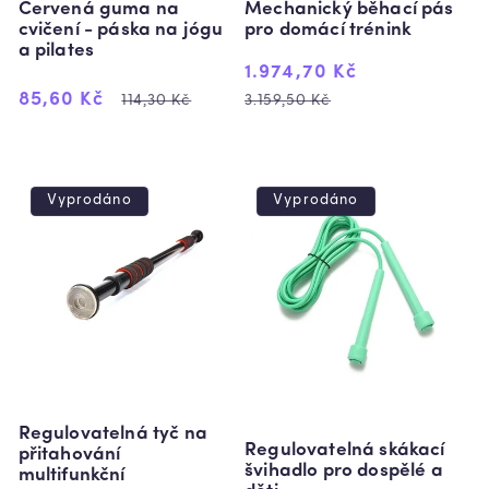
Červená guma na
Mechanický běhací pás
cvičení - páska na jógu
pro domácí trénink
a pilates
Výprodejová
Běžná
1.974,70 Kč
Výprodejová
Běžná
cena
cena
85,60 Kč
114,30 Kč
3.159,50 Kč
cena
cena
Vyprodáno
Vyprodáno
Regulovatelná tyč na
Regulovatelná skákací
přitahování
švihadlo pro dospělé a
multifunkční