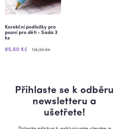
Korekční podložky pro
psaní pro děti - Sada 3
ks
Výprodejová
Běžná
85,60 Kč
114,30 Kč
cena
cena
Přihlaste se k odběru
newsletteru a
ušetřete!