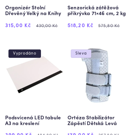
Organizér Stolní
Senzorická zátěžová
Dřevěný Velký na Knihy
přikrývka 71×46 cm, 2 kg
Výprodejová
Běžná
Výprodejová
Běžná
315,00 Kč
518,20 Kč
430,00 Kč
575,80 Kč
cena
cena
cena
cena
Vyprodáno
Sleva
Podsvícená LED tabule
Ortéza Stabilizátor
A3 na kreslení
Zápěstí Dětská Levá