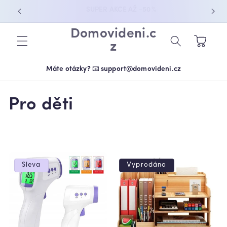
PŘEJÍT K
OBJEDNEJTE NYNÍ A UŠETŘETE
OBSAHU
Domovideni.c
Košík
z
Máte otázky? 📧 support@domovideni.cz
K
Pro děti
o
l
e
Sleva
Vyprodáno
k
c
e