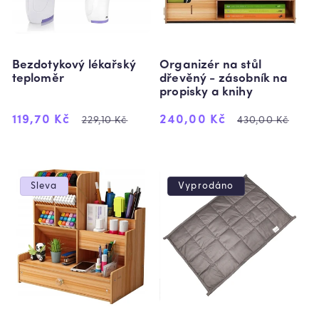
:
Organizér na stůl
Bezdotykový lékařský
dřevěný - zásobník na
teploměr
propisky a knihy
Výprodejová
Běžná
Výprodejová
Běžná
119,70 Kč
240,00 Kč
229,10 Kč
430,00 Kč
cena
cena
cena
cena
Sleva
Vyprodáno