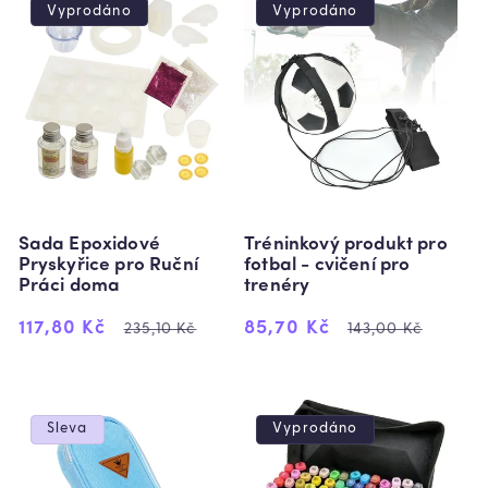
Vyprodáno
Vyprodáno
Sada Epoxidové
Tréninkový produkt pro
Pryskyřice pro Ruční
fotbal - cvičení pro
Práci doma
trenéry
Výprodejová
Běžná
Výprodejová
Běžná
117,80 Kč
85,70 Kč
235,10 Kč
143,00 Kč
cena
cena
cena
cena
Sleva
Vyprodáno