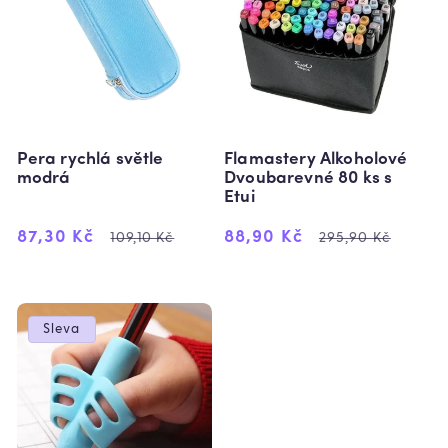
Pera rychlá světle
Flamastery Alkoholové
modrá
Dvoubarevné 80 ks s
Etui
Výprodejová
Běžná
Výprodejová
Běžná
87,30 Kč
88,90 Kč
109,10 Kč
295,90 Kč
cena
cena
cena
cena
Sleva