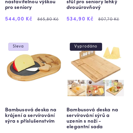
nastavitelnou výškou
stůl pro seniory lehký
pro seniory
dvouúrovňový
Výprodejová
Běžná
Výprodejová
Běžná
544,00 Kč
534,90 Kč
865,80 Kč
807,70 Kč
cena
cena
cena
cena
Sleva
Vyprodáno
Bambusová deska na
Bambusová deska na
krájení a servírování
servírování sýrů a
sýra s příslušenstvím
uzenin s noži -
elegantní sada