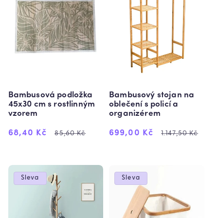
Bambusová podložka
Bambusový stojan na
45x30 cm s rostlinným
oblečení s policí a
vzorem
organizérem
Výprodejová
Běžná
Výprodejová
Běžná
68,40 Kč
699,00 Kč
85,60 Kč
1.147,50 Kč
cena
cena
cena
cena
Sleva
Sleva