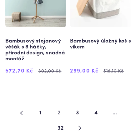
Bambusový stojanový
Bambusový úložný koš s
věšák s 8 háčky,
víkem
přírodní design, snadná
montáž
Výprodejová
Běžná
Výprodejová
Běžná
572,70 Kč
299,00 Kč
802,00 Kč
516,10 Kč
cena
cena
cena
cena
1
2
3
4
…
32