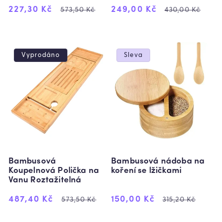
Výprodejová
Běžná
Výprodejová
Běžná
227,30 Kč
249,00 Kč
573,50 Kč
430,00 Kč
cena
cena
cena
cena
Vyprodáno
Sleva
Bambusová
Bambusová nádoba na
Koupelnová Polička na
koření se lžičkami
Vanu Roztažitelná
Výprodejová
Běžná
Výprodejová
Běžná
487,40 Kč
150,00 Kč
573,50 Kč
315,20 Kč
cena
cena
cena
cena