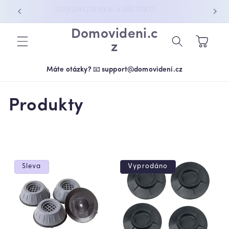
PŘEJÍT K
OBJEDNEJTE NYNÍ A UŠETŘETE
OBSAHU
Domovideni.c
Košík
z
Máte otázky? 📧 support@domovideni.cz
K
Produkty
o
l
e
Sleva
Vyprodáno
k
c
e