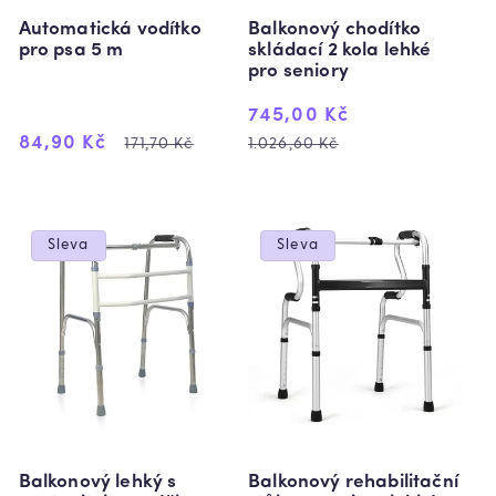
Automatická vodítko
Balkonový chodítko
pro psa 5 m
skládací 2 kola lehké
pro seniory
Výprodejová
Běžná
745,00 Kč
Výprodejová
Běžná
cena
cena
84,90 Kč
171,70 Kč
1.026,60 Kč
cena
cena
Sleva
Sleva
Balkonový lehký s
Balkonový rehabilitační