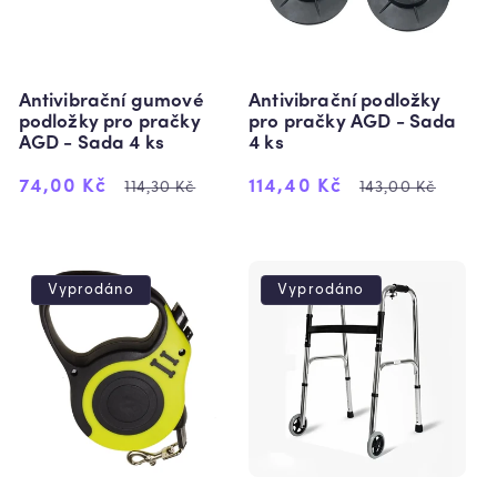
:
Antivibrační gumové
Antivibrační podložky
podložky pro pračky
pro pračky AGD - Sada
AGD - Sada 4 ks
4 ks
Výprodejová
Běžná
Výprodejová
Běžná
74,00 Kč
114,40 Kč
114,30 Kč
143,00 Kč
cena
cena
cena
cena
Vyprodáno
Vyprodáno