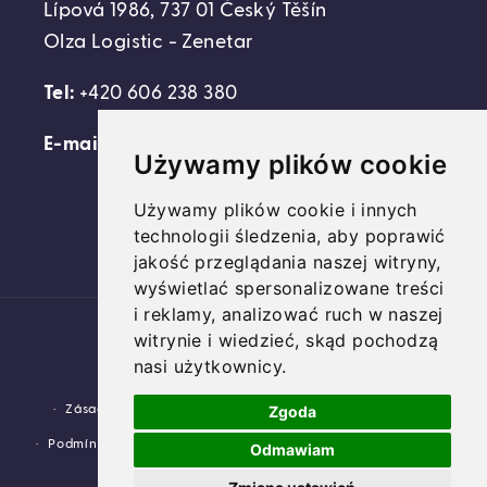
Lípová 1986, 737 01 Český Těšín
Olza Logistic - Zenetar
Tel:
+420 606 238 380
E-mail:
support@domovideni.cz
Używamy plików cookie
Używamy plików cookie i innych
technologii śledzenia, aby poprawić
Facebook
Instagram
YouTube
jakość przeglądania naszej witryny,
wyświetlać spersonalizowane treści
i reklamy, analizować ruch w naszej
Platební
witrynie i wiedzieć, skąd pochodzą
metody
nasi użytkownicy.
© 2026,
Domovideni.cz
Využívá Shopify.
Zgoda
Zásady ochrany osobních údajů
Zásady vrácení peněz
Podmínky služby
Zásady pro doručování
Kontaktní údaje
Odmawiam