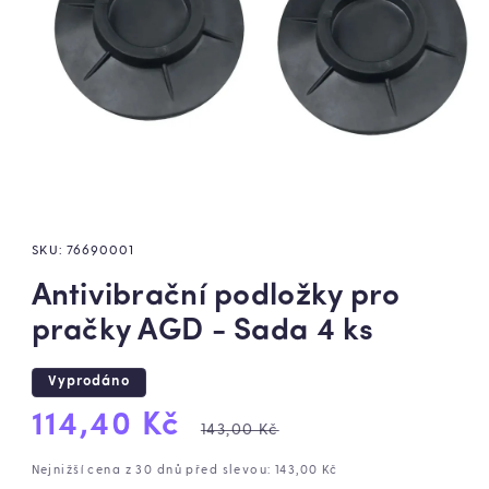
SKU:
76690001
Antivibrační podložky pro
pračky AGD - Sada 4 ks
Vyprodáno
Výprodejová
Běžná
114,40 Kč
143,00 Kč
cena
cena
Nejnižší cena z 30 dnů před slevou: 143,00 Kč