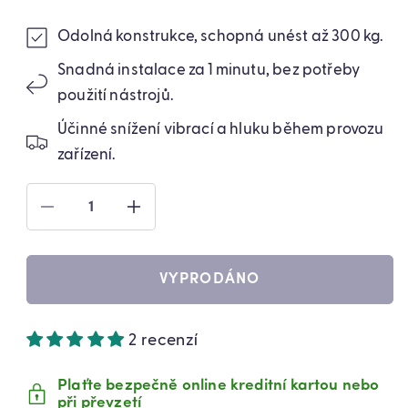
Odolná konstrukce, schopná unést až 300 kg.
Snadná instalace za 1 minutu, bez potřeby
použití nástrojů.
Účinné snížení vibrací a hluku během provozu
zařízení.
SNÍŽIT
ZVÝŠIT
MNOŽSTVÍ
MNOŽSTVÍ
PRODUKTU
PRODUKTU
ANTIVIBRAČNÍ
ANTIVIBRAČNÍ
VYPRODÁNO
PODLOŽKY
PODLOŽKY
PRO
PRO
PRAČKY
PRAČKY
2 recenzí
AGD
AGD
-
-
SADA
SADA
Plaťte bezpečně online kreditní kartou nebo
4
4
při převzetí