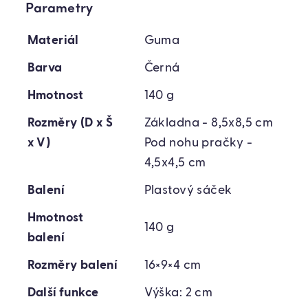
Parametry
Materiál
Guma
Barva
Černá
Hmotnost
140 g
Rozměry (D x Š
Základna - 8,5x8,5 cm
x V)
Pod nohu pračky -
4,5x4,5 cm
Balení
Plastový sáček
Hmotnost
140 g
balení
Rozměry balení
16×9×4 cm
Další funkce
Výška: 2 cm