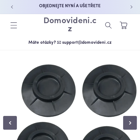
PŘEJÍT K
OBJEDNEJTE NYNÍ A UŠETŘETE
OBSAHU
Domovideni.c
Košík
z
Máte otázky? 📧 support@domovideni.cz
PŘEJÍT NA
INFORMACE
O
PRODUKTU