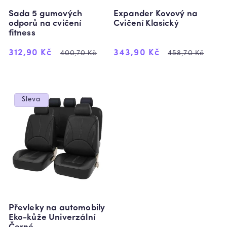
Sada 5 gumových
Expander Kovový na
odporů na cvičení
Cvičení Klasický
fitness
Výprodejová
Běžná
Výprodejová
Běžná
312,90 Kč
343,90 Kč
400,70 Kč
458,70 Kč
cena
cena
cena
cena
Sleva
Převleky na automobily
Eko-kůže Univerzální