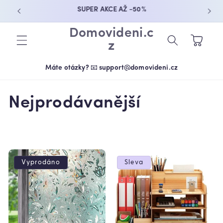
PŘEJÍT K
OBJEDNEJTE NYNÍ A UŠETŘETE
OBSAHU
Domovideni.c
Košík
z
Máte otázky? 📧 support@domovideni.cz
K
Nejprodávanější
o
l
e
Vyprodáno
Sleva
k
c
e