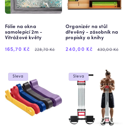
:
Fólie na okna
Organizér na stůl
samolepicí 2m -
dřevěný - zásobník na
Vitrážové květy
propisky a knihy
Výprodejová
Běžná
Výprodejová
Běžná
165,70 Kč
240,00 Kč
228,70 Kč
430,00 Kč
cena
cena
cena
cena
Sleva
Sleva