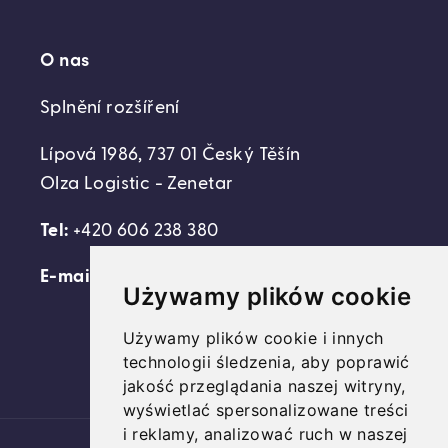
O nas
Splnění rozšíření
Lípová 1986, 737 01 Český Těšín
Olza Logistic - Zenetar
Tel:
+420 606 238 380
E-mail:
support@domovideni.cz
Używamy plików cookie
Używamy plików cookie i innych
technologii śledzenia, aby poprawić
Facebook
Instagram
YouTube
jakość przeglądania naszej witryny,
wyświetlać spersonalizowane treści
i reklamy, analizować ruch w naszej