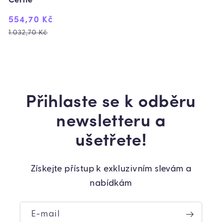
Černé
Výprodejová
Běžná
554,70 Kč
cena
cena
1.032,70 Kč
Přihlaste se k odběru
newsletteru a
ušetřete!
Získejte přístup k exkluzivním slevám a
nabídkám
E-mail