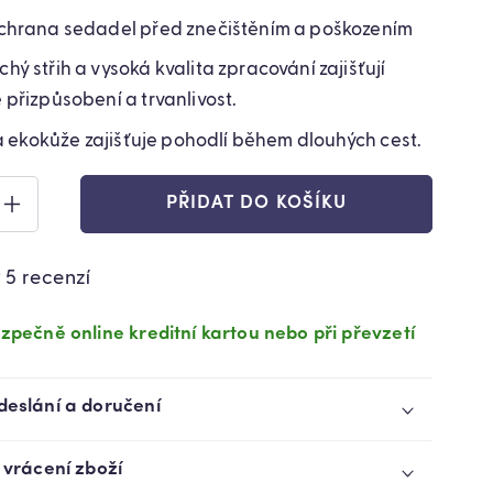
chrana sedadel před znečištěním a poškozením
ý střih a vysoká kvalita zpracování zajišťují
přizpůsobení a trvanlivost.
ta ekokůže zajišťuje pohodlí během dlouhých cest.
PŘIDAT DO KOŠÍKU
ZVÝŠIT
VÍ
MNOŽSTVÍ
TU
PRODUKTU
5 recenzí
Y
PŘEVLEKY
NA
BILY
AUTOMOBILY
zpečně online kreditní kartou nebo při převzetí
EKO-
KŮŽE
ÁLNÍ
UNIVERZÁLNÍ
deslání a doručení
ČERNÉ
(7155)
 vrácení zboží