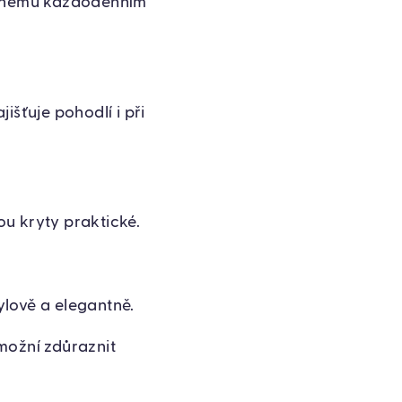
benému každodenním
išťuje pohodlí i při
ou kryty praktické.
ylově a elegantně.
ožní zdůraznit