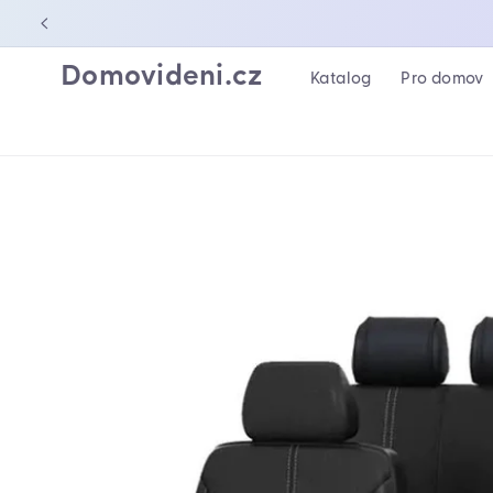
PŘEJÍT K
OBSAHU
Domovideni.cz
Katalog
Pro domov
PŘEJÍT NA
INFORMACE
O
PRODUKTU