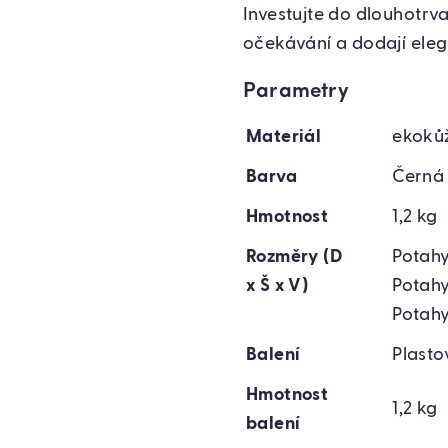
Investujte do dlouhotrv
očekávání a dodají eleg
Parametry
Materiál
ekoků
Barva
Černá
Hmotnost
1,2 kg
Rozměry (D
Potahy
x Š x V)
Potahy
Potahy
Balení
Plasto
Hmotnost
1,2 kg
balení