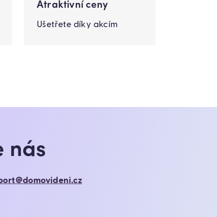
Atraktivní ceny
Ušetřete díky akcím
e nás
port@domovideni.cz