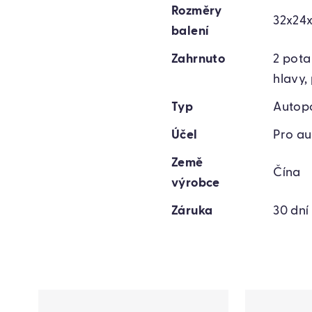
Rozměry
32x24
balení
Zahrnuto
2 pota
hlavy,
Typ
Autop
Účel
Pro au
Země
Čína
výrobce
Záruka
30 dní