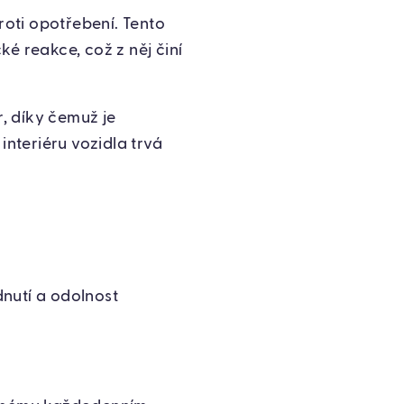
oti opotřebení. Tento
é reakce, což z něj činí
r, díky čemuž je
interiéru vozidla trvá
dnutí a odolnost