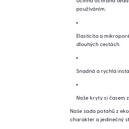
Účinná ochrana seda
používáním.
Elasticita a mikroporé
dlouhých cestách.
Snadná a rychlá insta
Naše kryty si časem z
Naše sada potahů z eko
charakter a jedinečný s