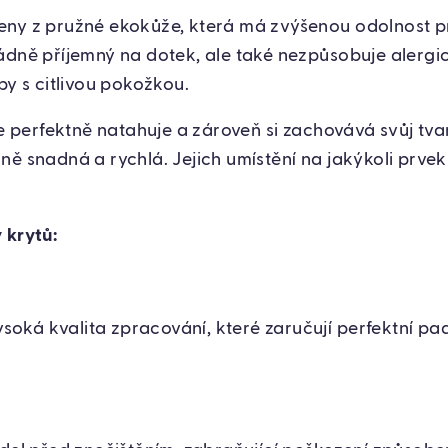
ny z pružné ekokůže, která má zvýšenou odolnost pr
ádně příjemný na dotek, ale také nezpůsobuje alergick
by s citlivou pokožkou.
se perfektně natahuje a zároveň si zachovává svůj tva
ě snadná a rychlá. Jejich umístění na jakýkoli prvek 
 krytů:
soká kvalita zpracování, které zaručují perfektní pa