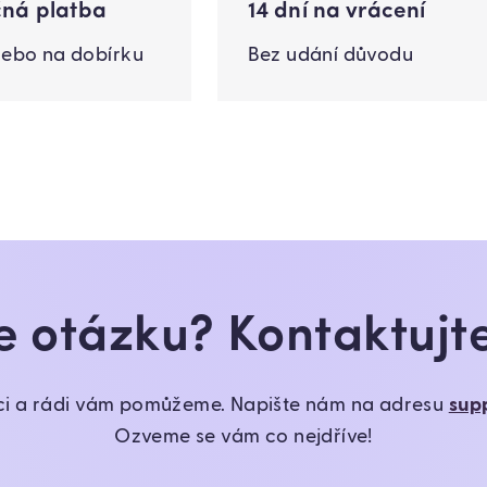
ná platba
14 dní na vrácení
nebo na dobírku
Bez udání důvodu
 otázku? Kontaktujt
ci a rádi vám pomůžeme. Napište nám na adresu
sup
Ozveme se vám co nejdříve!