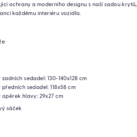
ající ochrany a moderního designu s naší sadou krytů,
anci každému interiéru vozidla.
že
 zadních sedadel: 130-140x128 cm
 předních sedadel: 118x58 cm
 opěrek hlavy: 29x27 cm
vý sáček