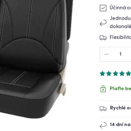
Účinná o
Jednoduch
dokonalé 
Flexibili
SNÍŽIT
MNOŽST
PRODUK
PŘEVLEK
NA
AUTOMO
Plaťte be
EKO-
KŮŽE
UNIVERZ
Rychlé o
ČERNÉ
(7155)
14 dní na