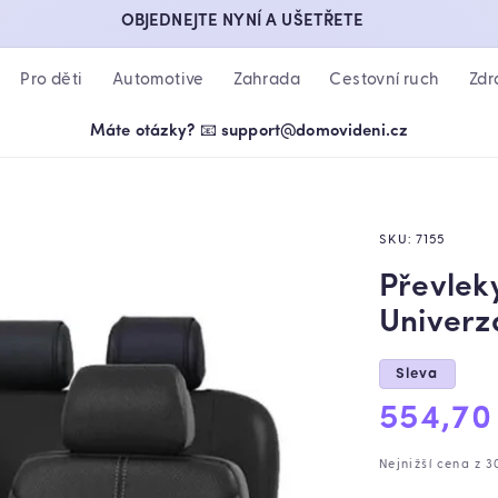
OBJEDNEJTE NYNÍ A UŠETŘETE
Pro děti
Automotive
Zahrada
Cestovní ruch
Zdr
Máte otázky? 📧 support@domovideni.cz
SKU:
7155
Převlek
Univerz
Sleva
Výprod
554,70
cena
Nejnižší cena z 3