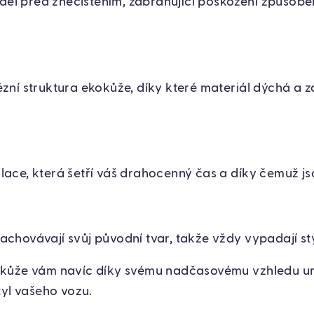
del před znečištěním, zabraňující poškození způso
zní struktura ekokůže, díky které materiál dýchá a zaj
lace, která šetří váš drahocenný čas a díky čemuž js
achovávají svůj původní tvar, takže vždy vypadají st
kůže vám navíc díky svému nadčasovému vzhledu um
tyl vašeho vozu.