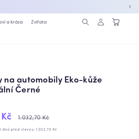
Přihlásit
Košík
aví a krása
Zvířata
se
y na automobily Eko-kůže
ální Černé
ejová
Běžná
 Kč
1.032,70 Kč
cena
0 dnů před slevou: 1.032,70 Kč