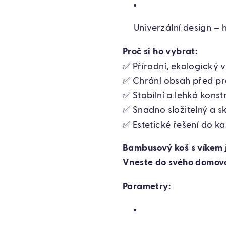
Univerzální design – 
Proč si ho vybrat:
✅ Přírodní, ekologický 
✅ Chrání obsah před p
✅ Stabilní a lehká kons
✅ Snadno složitelný a s
✅ Estetické řešení do ka
Bambusový koš s víkem j
Vneste do svého domova 
Parametry: