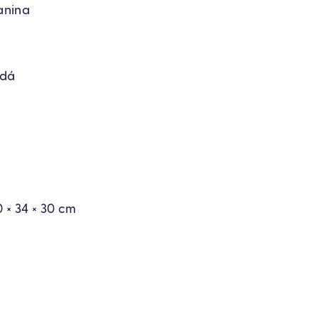
anina
ědá
 × 34 × 30 cm