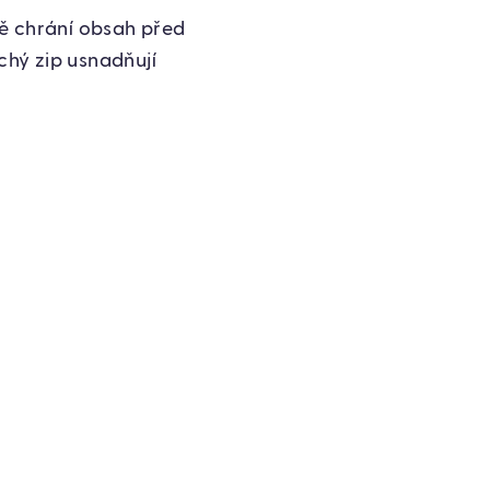
ně chrání obsah před
chý zip usnadňují