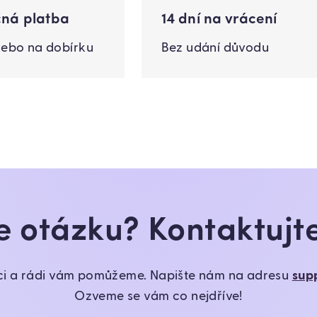
ná platba
14 dní na vrácení
nebo na dobírku
Bez udání důvodu
 otázku? Kontaktujt
ci a rádi vám pomůžeme. Napište nám na adresu
sup
Ozveme se vám co nejdříve!