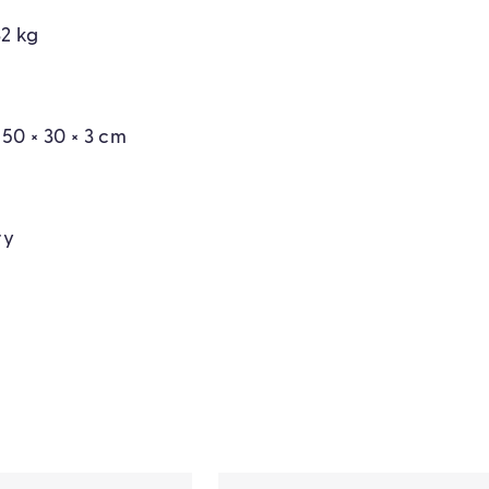
32 kg
50 × 30 × 3 cm
ry