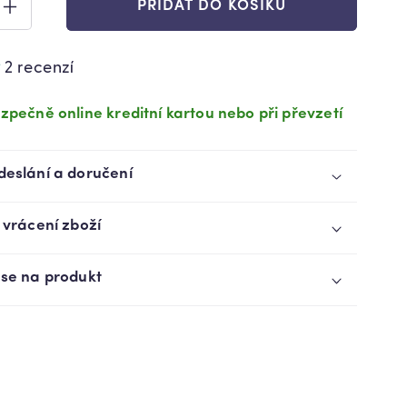
PŘIDAT DO KOŠÍKU
ZVÝŠIT
VÍ
MNOŽSTVÍ
TU
PRODUKTU
2 recenzí
OVÝ
BAMBUSOVÝ
ÚLOŽNÝ
KOŠ
zpečně online kreditní kartou nebo při převzetí
S
VÍKEM
1)
(91870001)
deslání a doručení
 vrácení zboží
 se na produkt