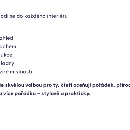
hodí se do každého interiéru
vzhled
rachem
trukce
kladný
ždé místnosti
e skvělou volbou pro ty, kteří oceňují pořádek, příro
více pořádku – stylově a prakticky.