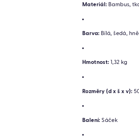
Materiál:
Bambus, tk
Barva:
Bílá, šedá, hn
Hmotnost:
1,32 kg
Rozměry (d x š x v):
50
Balení:
Sáček