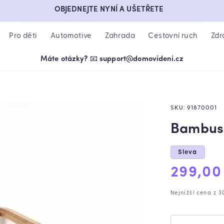
OBJEDNEJTE NYNÍ A UŠETŘETE
Pro děti
Automotive
Zahrada
Cestovní ruch
Zdr
Máte otázky? 📧 support@domovideni.cz
SKU:
91870001
Bambuso
Sleva
Výprod
299,00
cena
Nejnižší cena z 3