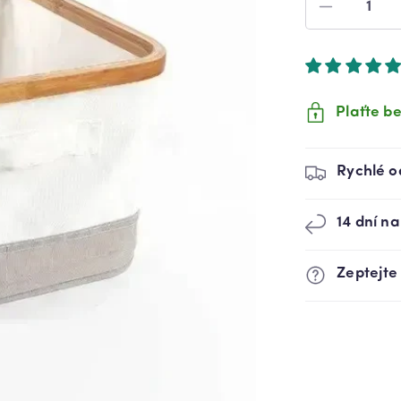
SNÍŽIT
MNOŽST
PRODUK
BAMBUS
ÚLOŽNÝ
KOŠ
Plaťte be
S
VÍKEM
(9187000
Rychlé o
14 dní na
Zeptejte