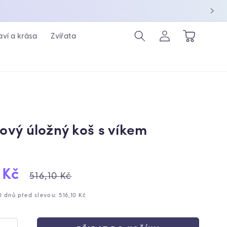
Přihlásit
Košík
aví a krása
Zvířata
se
vý úložný koš s víkem
ejová
Běžná
 Kč
516,10 Kč
cena
0 dnů před slevou: 516,10 Kč