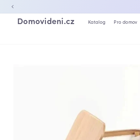
PŘEJÍT K
OBSAHU
Domovideni.cz
Katalog
Pro domov
PŘEJÍT NA
INFORMACE
O
PRODUKTU