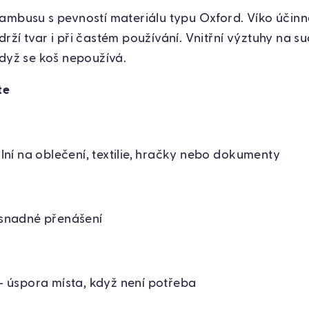
ambusu s pevností materiálu typu Oxford. Víko účin
ží tvar i při častém používání. Vnitřní výztuhy na su
když se koš nepoužívá.
te
lní na oblečení, textilie, hračky nebo dokumenty
 snadné přenášení
– úspora místa, když není potřeba