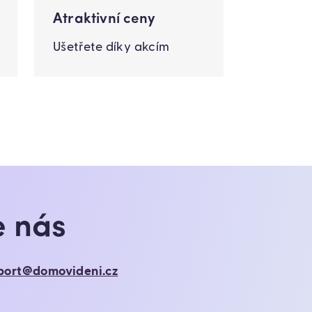
Atraktivní ceny
Ušetřete díky akcím
e nás
port@domovideni.cz