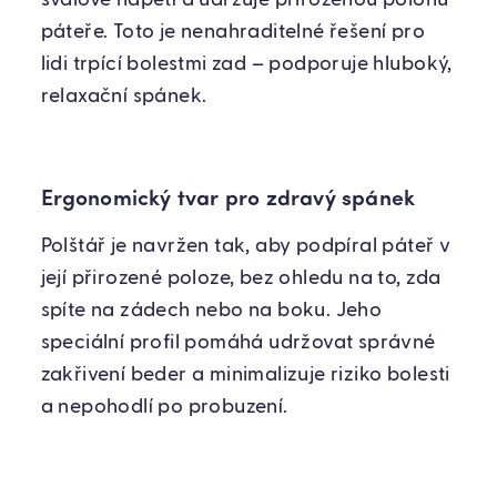
svalové napětí a udržuje přirozenou polohu
páteře. Toto je nenahraditelné řešení pro
lidi trpící bolestmi zad – podporuje hluboký,
relaxační spánek.
Ergonomický tvar pro zdravý spánek
Polštář je navržen tak, aby podpíral páteř v
její přirozené poloze, bez ohledu na to, zda
spíte na zádech nebo na boku. Jeho
speciální profil pomáhá udržovat správné
zakřivení beder a minimalizuje riziko bolesti
a nepohodlí po probuzení.