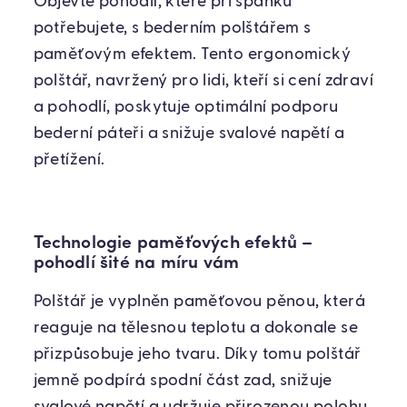
Objevte pohodlí, které při spánku
potřebujete, s bederním polštářem s
paměťovým efektem. Tento ergonomický
polštář, navržený pro lidi, kteří si cení zdraví
a pohodlí, poskytuje optimální podporu
bederní páteři a snižuje svalové napětí a
přetížení.
Technologie paměťových efektů –
pohodlí šité na míru vám
Polštář je vyplněn paměťovou pěnou, která
reaguje na tělesnou teplotu a dokonale se
přizpůsobuje jeho tvaru. Díky tomu polštář
jemně podpírá spodní část zad, snižuje