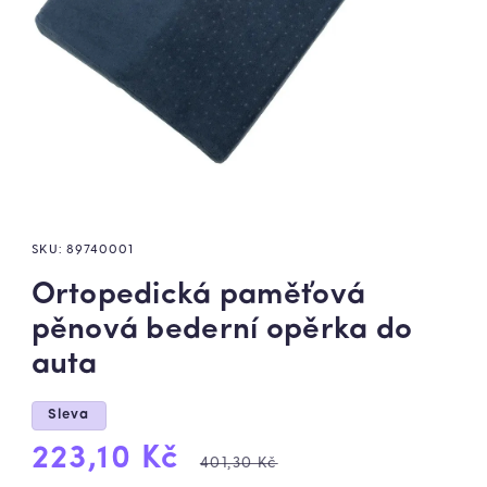
SKU:
89740001
Ortopedická paměťová
pěnová bederní opěrka do
auta
Sleva
Výprodejová
Běžná
223,10 Kč
401,30 Kč