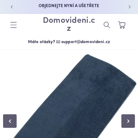
PŘEJÍT K
OBJEDNEJTE NYNÍ A UŠETŘETE
OBSAHU
Domovideni.c
Košík
z
Máte otázky? 📧 support@domovideni.cz
PŘEJÍT NA
INFORMACE
O
PRODUKTU