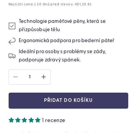
cena
cena
Nejnižší cena z 30 dnů před slevou: 401,30 Kč
Technologie paměťové pěny, která se
přizpůsobuje tělu
Ergonomická podpora pro bederní páteř
Ideální pro osoby s problémy se zády,
podporuje zdravý spánek.
SNÍŽIT
ZVÝŠIT
MNOŽSTVÍ
MNOŽSTVÍ
PRODUKTU
PRODUKTU
ORTOPEDICKÁ
ORTOPEDICKÁ
PŘIDAT DO KOŠÍKU
PAMĚŤOVÁ
PAMĚŤOVÁ
PĚNOVÁ
PĚNOVÁ
BEDERNÍ
BEDERNÍ
1 recenze
OPĚRKA
OPĚRKA
DO
DO
AUTA
AUTA