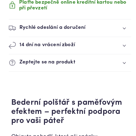
Plaťte bezpečně online kreditní kartou nebo
(89740001)
(89740001)
při převzetí
Rychlé odeslání a doručení
14 dní na vrácení zboží
Zeptejte se na produkt
Bederní polštář s paměťovým
efektem – perfektní podpora
pro vaši páteř