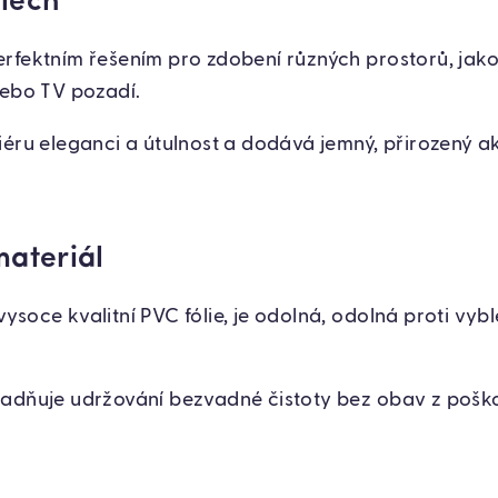
ilech
rfektním řešením pro zdobení různých prostorů, jako 
nebo TV pozadí.
iéru eleganci a útulnost a dodává jemný, přirozený a
materiál
soce kvalitní PVC fólie, je odolná, odolná proti vyb
adňuje udržování bezvadné čistoty bez obav z poškoz