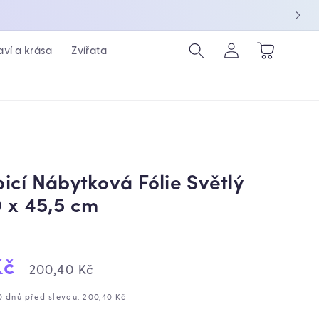
Přihlásit
Košík
aví a krása
Zvířata
se
icí Nábytková Fólie Světlý
 x 45,5 cm
ejová
Běžná
Kč
200,40 Kč
cena
30 dnů před slevou: 200,40 Kč