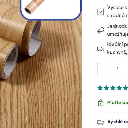
Vysoce kv
snadná n
Jednoduc
umožňuje
Ideální p
kuchyně, 
SNÍŽIT
MNOŽST
PRODUK
SAMOLEP
NÁBYTK
FÓLIE
Plaťte be
SVĚTLÝ
DUB
300
Rychlé o
X