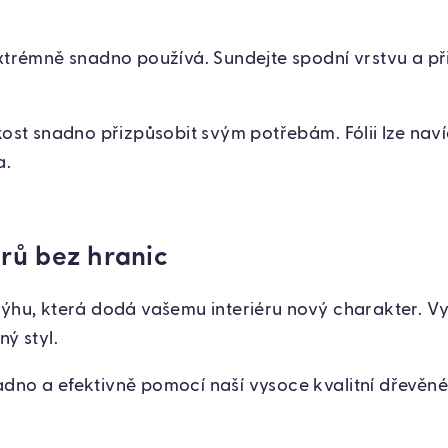
extrémně snadno používá. Sundejte spodní vrstvu a př
ikost snadno přizpůsobit svým potřebám. Fólii lze nav
a.
érů bez hranic
ýhu, která dodá vašemu interiéru nový charakter. Vyt
ný styl.
dno a efektivně pomocí naší vysoce kvalitní dřevěné