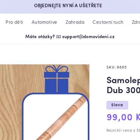
OBJEDNEJTE NYNÍ A UŠETŘETE
Pro děti
Automotive
Zahrada
Cestovní ruch
Zdr
Máte otázky? 📧 support@domovideni.cz
SKU:
8665
Samolep
Dub 300
Sleva
Výprod
99,00 
cena
Nejnižší cena z 