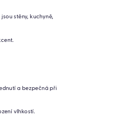
jsou stěny, kuchyně,
kcent.
lednutí a bezpečná při
ení vlhkostí.