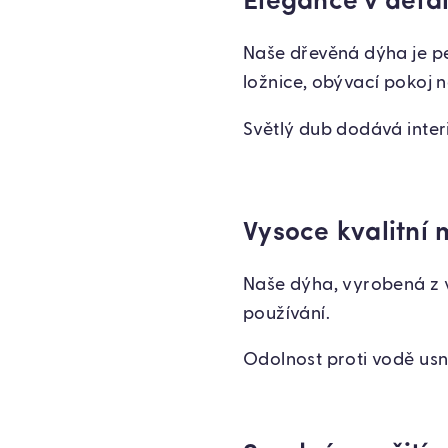
Elegance v deta
Naše dřevěná dýha je pe
ložnice, obývací pokoj 
Světlý dub dodává inter
Vysoce kvalitní 
Naše dýha, vyrobená z vy
používání.
Odolnost proti vodě usn