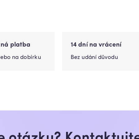
ná platba
14 dní na vrácení
nebo na dobírku
Bez udání důvodu
 otázku? Kontaktujt