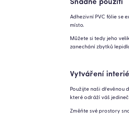
Snadné použití
Adhezivní PVC fólie se 
místo.
Můžete si tedy jeho vel
zanechání zbytků lepidl
Vytváření interi
Použijte naši dřevěnou d
které odráží váš jedineč
Změňte své prostory sna