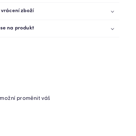
45,5
CM
 vrácení zboží
(8665)
 se na produkt
umožní proměnit váš