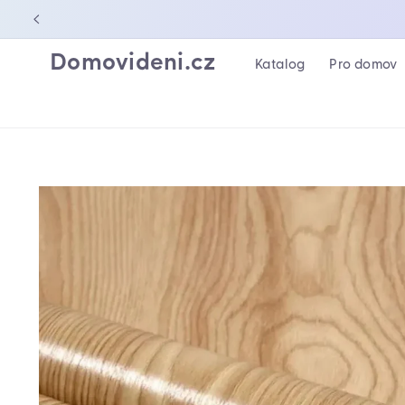
PŘEJÍT K
OBSAHU
Domovideni.cz
Katalog
Pro domov
PŘEJÍT NA
INFORMACE
O
PRODUKTU