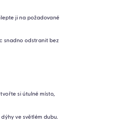
ilepte ji na požadované
íc snadno odstranit bez
vořte si útulné místo,
 dýhy ve světlém dubu.