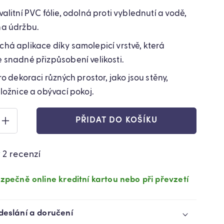
alitní PVC fólie, odolná proti vyblednutí a vodě,
a údržbu.
há aplikace díky samolepicí vrstvě, která
 snadné přizpůsobení velikosti.
ro dekoraci různých prostor, jako jsou stěny,
ložnice a obývací pokoj.
PŘIDAT DO KOŠÍKU
ZVÝŠIT
VÍ
MNOŽSTVÍ
TU
PRODUKTU
2 recenzí
ICÍ
SAMOLEPICÍ
OVÁ
NÁBYTKOVÁ
FÓLIE
zpečně online kreditní kartou nebo při převzetí
SVĚTLÝ
DUB
300
deslání a doručení
X