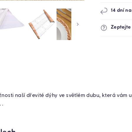
45,5
CM
14 dní na
(8665)
Zeptejte
nosti naší dřevité dýhy ve světlém dubu, která vám 
.
.