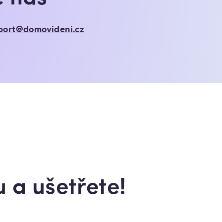
port@domovideni.cz
 a ušetřete!