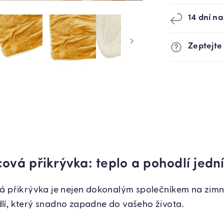
14 dní na
Zeptejte
cová přikrývka: teplo a pohodlí jed
á přikrývka je nejen dokonalým společníkem na zimní
lí, který snadno zapadne do vašeho života.