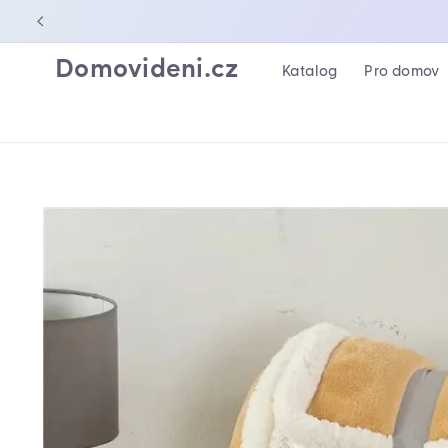
PŘEJÍT K
OBSAHU
Domovideni.cz
Katalog
Pro domov
PŘEJÍT NA
INFORMACE
O
PRODUKTU