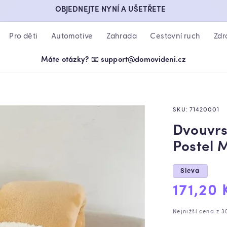
OBJEDNEJTE NYNÍ A UŠETŘETE
Pro děti
Automotive
Zahrada
Cestovní ruch
Zdr
Máte otázky? 📧 support@domovideni.cz
SKU:
71420001
Dvouvrs
Postel 
Sleva
Výprod
171,20 
cena
Nejnižší cena z 3