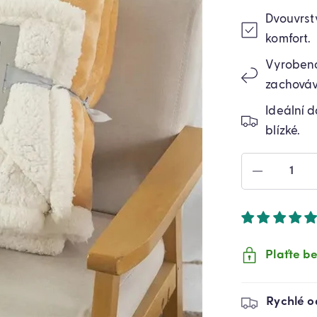
Dvouvrstv
komfort.
Vyrobeno
zachovává
Ideální d
blízké.
SNÍŽIT
MNOŽST
PRODUK
DVOUVR
POLÁRNÍ
DEČKA
Plaťte be
NA
POSTEL
MĚKKÁ
Rychlé o
(7142000