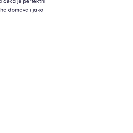
á deka je perfektní
ého domova i jako