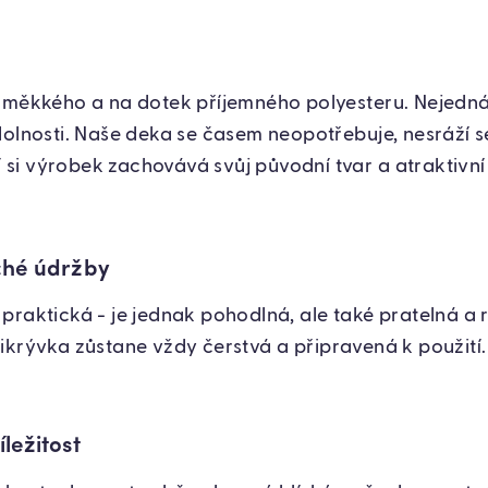
z měkkého a na dotek příjemného polyesteru. Nejedná
dolnosti. Naše deka se časem neopotřebuje, nesráží se
i výrobek zachovává svůj původní tvar a atraktivní
ché údržby
praktická - je jednak pohodlná, ale také pratelná a
 přikrývka zůstane vždy čerstvá a připravená k použití.
ležitost