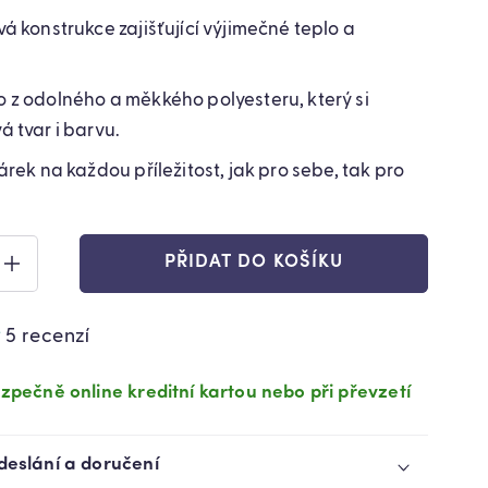
á konstrukce zajišťující výjimečné teplo a
 z odolného a měkkého polyesteru, který si
 tvar i barvu.
árek na každou příležitost, jak pro sebe, tak pro
PŘIDAT DO KOŠÍKU
ZVÝŠIT
VÍ
MNOŽSTVÍ
TU
PRODUKTU
5 recenzí
STVOVÁ
DVOUVRSTVOVÁ
POLÁRNÍ
DEČKA
zpečně online kreditní kartou nebo při převzetí
NA
POSTEL
MĚKKÁ
deslání a doručení
1)
(71420001)