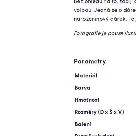
Bez ohledu na to, zda ji
volbou. Jedná se o dáre
narozeninový dárek. To j
Fotografie je pouze ilus
Parametry
Materiál
Barva
Hmotnost
Rozměry (D x Š x V)
Balení