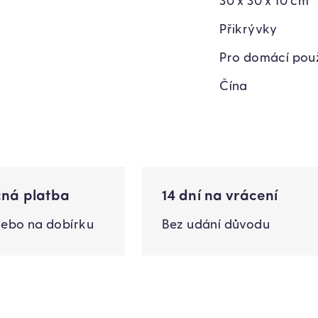
30 x 30 x 10 cm
Přikrývky
Pro domácí použ
Čína
ná platba
14 dní na vrácení
nebo na dobírku
Bez udání důvodu