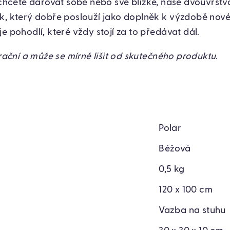
 chcete darovat sobě nebo své blízké, naše dvouvrstv
k, který dobře poslouží jako doplněk k výzdobě nov
e pohodlí, které vždy stojí za to předávat dál.
trační a může se mírně lišit od skutečného produktu.
Polar
Béžová
0,5 kg
120 x 100 cm
Vazba na stuhu