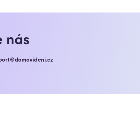
e nás
port@domovideni.cz