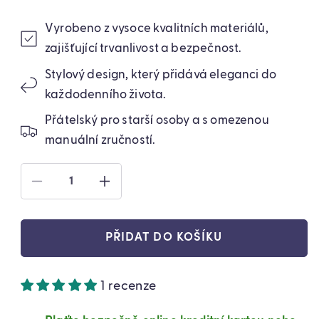
Vyrobeno z vysoce kvalitních materiálů,
zajišťující trvanlivost a bezpečnost.
Stylový design, který přidává eleganci do
každodenního života.
Přátelský pro starší osoby a s omezenou
manuální zručností.
SNÍŽIT
ZVÝŠIT
MNOŽSTVÍ
MNOŽSTVÍ
PRODUKTU
PRODUKTU
DRŽÁK
DRŽÁK
PŘIDAT DO KOŠÍKU
NA
NA
KLÍČE
KLÍČE
ORGANIZÉR
ORGANIZÉR
1 recenze
KLÍČENKA
KLÍČENKA
PLASTOVÁ
PLASTOVÁ
MODRÁ
MODRÁ