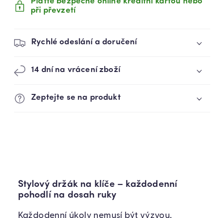
Plaťte bezpečně online kreditní kartou nebo
(84090002)
(84090002)
při převzetí
Rychlé odeslání a doručení
14 dní na vrácení zboží
Zeptejte se na produkt
Stylový držák na klíče – každodenní
pohodlí na dosah ruky
Každodenní úkoly nemusí být výzvou,