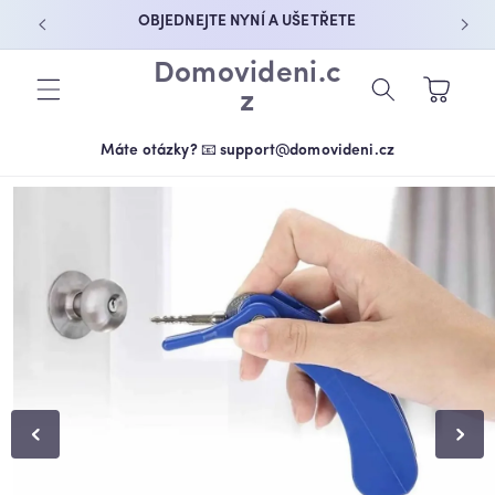
PŘEJÍT K
OBJEDNEJTE NYNÍ A UŠETŘETE
OBSAHU
Domovideni.c
Košík
z
Máte otázky? 📧 support@domovideni.cz
PŘEJÍT NA
INFORMACE
O
PRODUKTU