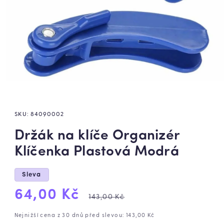
SKU:
84090002
Držák na klíče Organizér
Klíčenka Plastová Modrá
Sleva
Výprodejová
Běžná
64,00 Kč
143,00 Kč
cena
cena
Nejnižší cena z 30 dnů před slevou: 143,00 Kč