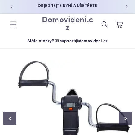
PŘEJÍT K
OBJEDNEJTE NYNÍ A UŠETŘETE
OBSAHU
Domovideni.c
Košík
z
Máte otázky? 📧 support@domovideni.cz
PŘEJÍT NA
INFORMACE
O
PRODUKTU