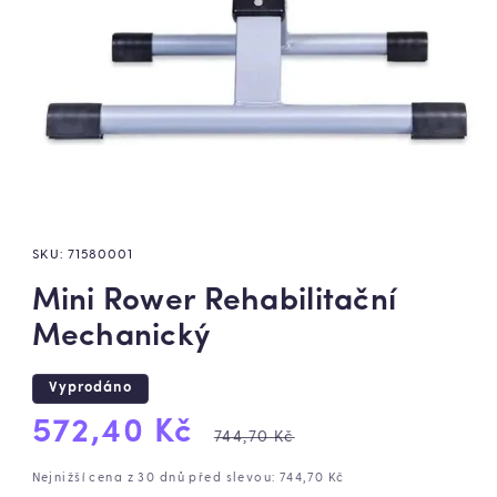
SKU:
71580001
Mini Rower Rehabilitační
Mechanický
Vyprodáno
Výprodejová
Běžná
572,40 Kč
744,70 Kč
cena
cena
Nejnižší cena z 30 dnů před slevou: 744,70 Kč