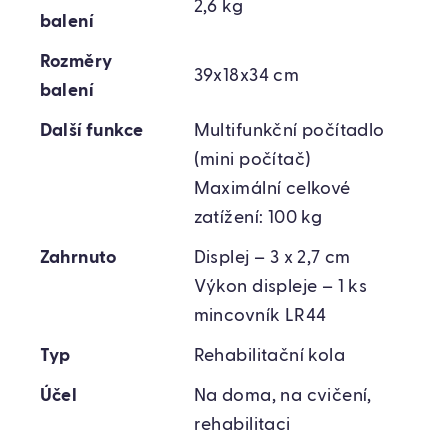
2,6 kg
balení
Rozměry
39x18x34 cm
balení
Další funkce
Multifunkční počítadlo
(mini počítač)
Maximální celkové
zatížení: 100 kg
Zahrnuto
Displej – 3 x 2,7 cm
Výkon displeje – 1 ks
mincovník LR44
Typ
Rehabilitační kola
Účel
Na doma, na cvičení,
rehabilitaci