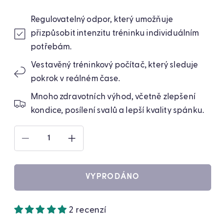
Regulovatelný odpor, který umožňuje
přizpůsobit intenzitu tréninku individuálním
potřebám.
Vestavěný tréninkový počítač, který sleduje
pokrok v reálném čase.
Mnoho zdravotních výhod, včetně zlepšení
kondice, posílení svalů a lepší kvality spánku.
SNÍŽIT
ZVÝŠIT
MNOŽSTVÍ
MNOŽSTVÍ
PRODUKTU
PRODUKTU
MINI
MINI
VYPRODÁNO
ROWER
ROWER
REHABILITAČNÍ
REHABILITAČNÍ
MECHANICKÝ
MECHANICKÝ
2 recenzí
(71580001)
(71580001)