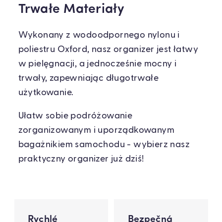
Trwałe Materiały
Wykonany z wodoodpornego nylonu i
poliestru Oxford, nasz organizer jest łatwy
w pielęgnacji, a jednocześnie mocny i
trwały, zapewniając długotrwałe
użytkowanie.
Ułatw sobie podróżowanie
zorganizowanym i uporządkowanym
bagażnikiem samochodu - wybierz nasz
praktyczny organizer już dziś!
Rychlé
Bezpečná