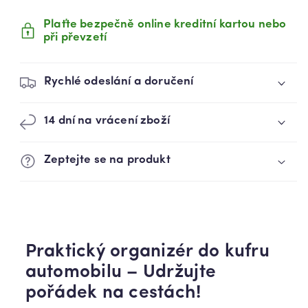
UNIVERZÁLNÍ,
UNIVERZÁLNÍ,
PROSTORNÝ,
PROSTORNÝ,
Plaťte bezpečně online kreditní kartou nebo
ČERNÝ
ČERNÝ
při převzetí
(5773)
(5773)
Rychlé odeslání a doručení
14 dní na vrácení zboží
Zeptejte se na produkt
Praktický organizér do kufru
automobilu – Udržujte
pořádek na cestách!