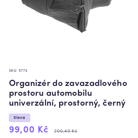
SKU:
5773
Organizér do zavazadlového
prostoru automobilu
univerzální, prostorný, černý
Sleva
Výprodejová
Běžná
99,00 Kč
200,40 Kč