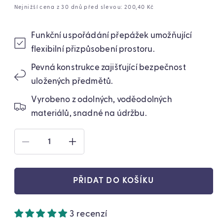
cena
cena
Nejnižší cena z 30 dnů před slevou: 200,40 Kč
Funkční uspořádání přepážek umožňující
flexibilní přizpůsobení prostoru.
Pevná konstrukce zajišťující bezpečnost
uložených předmětů.
Vyrobeno z odolných, voděodolných
materiálů, snadné na údržbu.
SNÍŽIT
ZVÝŠIT
MNOŽSTVÍ
MNOŽSTVÍ
PRODUKTU
PRODUKTU
ORGANIZÉR
ORGANIZÉR
PŘIDAT DO KOŠÍKU
DO
DO
ZAVAZADLOVÉHO
ZAVAZADLOVÉHO
PROSTORU
PROSTORU
3 recenzí
AUTOMOBILU
AUTOMOBILU