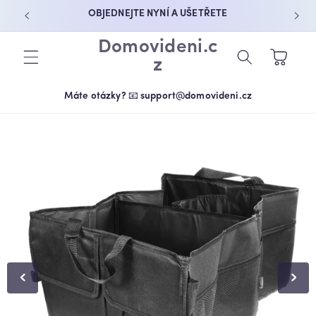
PŘEJÍT K
OBJEDNEJTE NYNÍ A UŠETŘETE
OBSAHU
Domovideni.c
Košík
z
Máte otázky? 📧 support@domovideni.cz
PŘEJÍT NA
INFORMACE
O
PRODUKTU