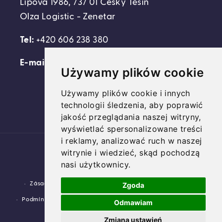
Lípová 1986, 737 01 Český Těšín
Olza Logistic - Zenetar
Tel:
+420 606 238 380
E-mail:
support@domovideni.cz
Używamy plików cookie
Używamy plików cookie i innych
technologii śledzenia, aby poprawić
Facebook
Instagram
YouTube
jakość przeglądania naszej witryny,
wyświetlać spersonalizowane treści
i reklamy, analizować ruch w naszej
Platební
witrynie i wiedzieć, skąd pochodzą
metody
nasi użytkownicy.
© 2026,
Domovideni.cz
Využívá Shopify.
Zásady ochrany osobních údajů
Zásady vrácení peněz
Zgoda
Podmínky služby
Zásady pro doručování
Kontaktní údaje
Odmawiam
Zmiana ustawień