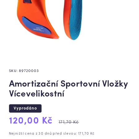
SKU:
89720003
Amortizační Sportovní Vložky
Vícevelikostní
Vyprodáno
Výprodejová
Běžná
120,00 Kč
171,70 Kč
cena
cena
Nejnižší cena z 30 dnů před slevou: 171,70 Kč