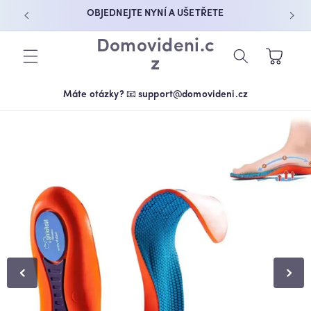
PŘEJÍT K
OBJEDNEJTE NYNÍ A UŠETŘETE
OBSAHU
Domovideni.c
Košík
z
Máte otázky? 📧 support@domovideni.cz
PŘEJÍT NA
INFORMACE
O
PRODUKTU