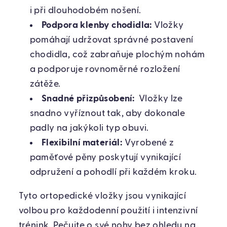
i při dlouhodobém nošení.
Podpora klenby chodidla:
Vložky
pomáhají udržovat správné postavení
chodidla, což zabraňuje plochým nohám
a podporuje rovnoměrné rozložení
zátěže.
Snadné přizpůsobení:
Vložky lze
snadno vyříznout tak, aby dokonale
padly na jakýkoli typ obuvi.
Flexibilní materiál:
Vyrobené z
paměťové pěny poskytují vynikající
odpružení a pohodlí při každém kroku.
Tyto ortopedické vložky jsou vynikající
volbou pro každodenní použití i intenzivní
trénink. Pečujte o své nohy bez ohledu na