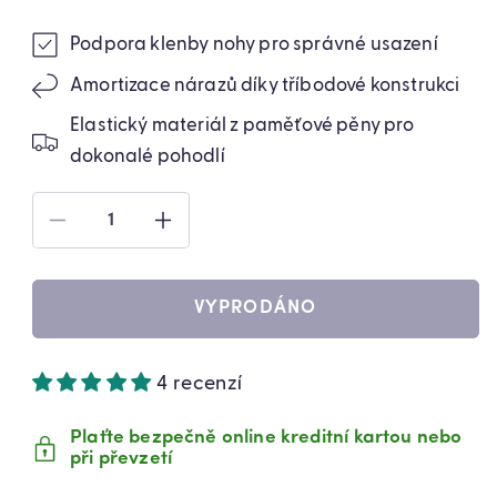
Podpora klenby nohy pro správné usazení
Amortizace nárazů díky tříbodové konstrukci
Elastický materiál z paměťové pěny pro
dokonalé pohodlí
SNÍŽIT
ZVÝŠIT
MNOŽSTVÍ
MNOŽSTVÍ
PRODUKTU
PRODUKTU
AMORTIZAČNÍ
AMORTIZAČNÍ
VYPRODÁNO
SPORTOVNÍ
SPORTOVNÍ
VLOŽKY
VLOŽKY
VÍCEVELIKOSTNÍ
VÍCEVELIKOSTNÍ
4 recenzí
(89720003)
(89720003)
Plaťte bezpečně online kreditní kartou nebo
při převzetí