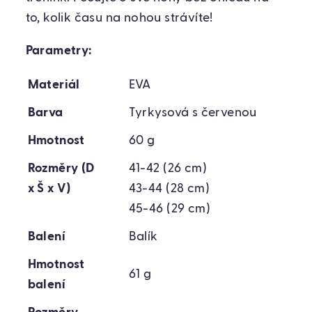
to, kolik času na nohou strávíte!
Parametry:
Materiál
EVA
Barva
Tyrkysová s červenou
Hmotnost
60 g
Rozměry (D
41-42 (26 cm)
x Š x V)
43-44 (28 cm)
45-46 (29 cm)
Balení
Balík
Hmotnost
61 g
balení