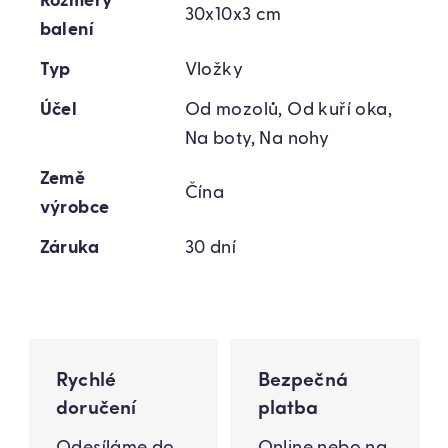
Rozměry
30x10x3 cm
balení
Typ
Vložky
Účel
Od mozolů, Od kuří oka,
Na boty, Na nohy
Země
Čína
výrobce
Záruka
30 dní
Rychlé
Bezpečná
doručení
platba
Odesíláme do
Online nebo na