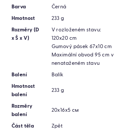
Barva
Černá
Hmotnost
233 g
Rozměry (D
V rozloženém stavu:
x Š x V)
120x20 cm
Gumový pásek 67x10 cm
Maximální obvod 95 cm v
nenataženém stavu
Balení
Balík
Hmotnost
233 g
balení
Rozměry
20х16х5 см
balení
Část těla
Zpět