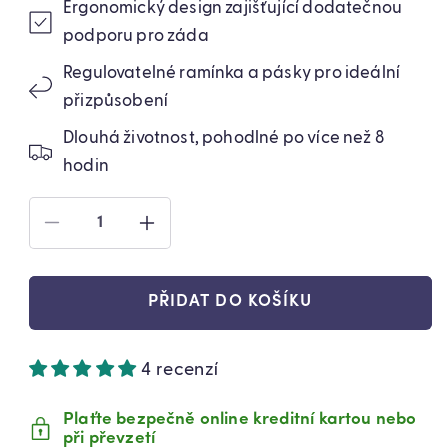
Ergonomický design zajišťující dodatečnou
podporu pro záda
Regulovatelné ramínka a pásky pro ideální
přizpůsobení
Dlouhá životnost, pohodlné po více než 8
hodin
SNÍŽIT
ZVÝŠIT
MNOŽSTVÍ
MNOŽSTVÍ
PRODUKTU
PRODUKTU
PAS
PAS
PŘIDAT DO KOŠÍKU
BEDERNÍ
BEDERNÍ
UNIVERZÁLNÍ
UNIVERZÁLNÍ
(89710004)
(89710004)
4 recenzí
Plaťte bezpečně online kreditní kartou nebo
při převzetí