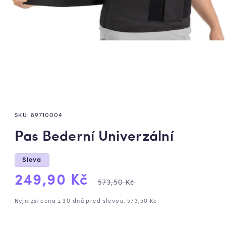
SKU:
89710004
Pas Bederní Univerzální
Sleva
Výprodejová
Běžná
249,90 Kč
573,50 Kč
cena
cena
Nejnižší cena z 30 dnů před slevou: 573,50 Kč