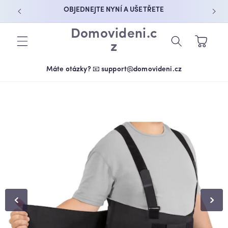
PŘEJÍT K
OBJEDNEJTE NYNÍ A UŠETŘETE
OBSAHU
Domovideni.c
Košík
z
Máte otázky? 📧 support@domovideni.cz
PŘEJÍT NA
INFORMACE
O
PRODUKTU