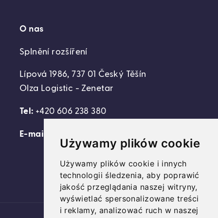
O nas
Splnění rozšíření
Lípová 1986, 737 01 Český Těšín
Olza Logistic - Zenetar
Tel:
+420 606 238 380
E-mail:
support@domovideni.cz
Używamy plików cookie
Używamy plików cookie i innych
technologii śledzenia, aby poprawić
Facebook
Instagram
YouTube
jakość przeglądania naszej witryny,
wyświetlać spersonalizowane treści
i reklamy, analizować ruch w naszej
Platební