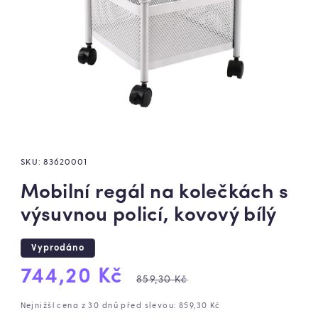
SKU:
83620001
Mobilní regál na kolečkách s
výsuvnou policí, kovový bílý
Vyprodáno
Výprodejová
Běžná
744,20 Kč
859,30 Kč
cena
cena
Nejnižší cena z 30 dnů před slevou: 859,30 Kč