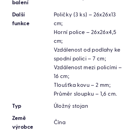
balení
Další
Poličky (3 ks) – 26x26x13
funkce
cm;
Horní police – 26x26x4,5
cm;
Vzdálenost od podlahy ke
spodní polici – 7 cm;
Vzdálenost mezi policími –
16 cm;
Tloušťka kovu – 2 mm;
Průměr sloupku – 1,6 cm.
Typ
Úložný stojan
Země
Čína
výrobce