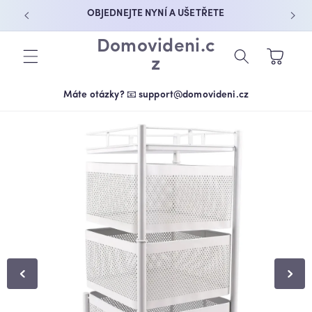
PŘEJÍT K
OBJEDNEJTE NYNÍ A UŠETŘETE
OBSAHU
Domovideni.c
Košík
z
Máte otázky? 📧 support@domovideni.cz
PŘEJÍT NA
INFORMACE
O
PRODUKTU