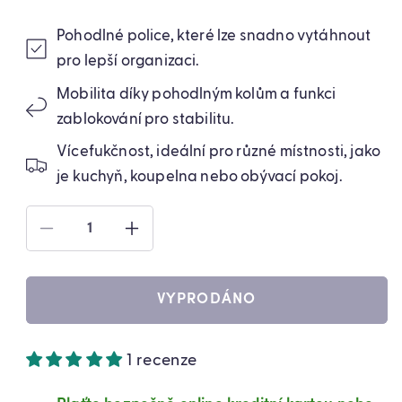
Pohodlné police, které lze snadno vytáhnout
pro lepší organizaci.
Mobilita díky pohodlným kolům a funkci
zablokování pro stabilitu.
Vícefukčnost, ideální pro různé místnosti, jako
je kuchyň, koupelna nebo obývací pokoj.
SNÍŽIT
ZVÝŠIT
MNOŽSTVÍ
MNOŽSTVÍ
PRODUKTU
PRODUKTU
MOBILNÍ
MOBILNÍ
VYPRODÁNO
REGÁL
REGÁL
NA
NA
KOLEČKÁCH
KOLEČKÁCH
1 recenze
S
S
VÝSUVNOU
VÝSUVNOU
POLICÍ,
POLICÍ,