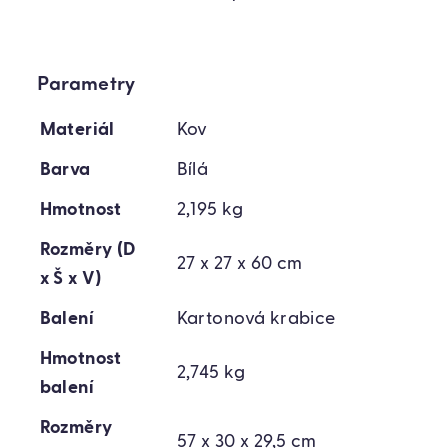
Parametry
Materiál
Kov
Barva
Bílá
Hmotnost
2,195 kg
Rozměry (D
27 x 27 x 60 cm
x Š x V)
Balení
Kartonová krabice
Hmotnost
2,745 kg
balení
Rozměry
57 x 30 x 29,5 cm