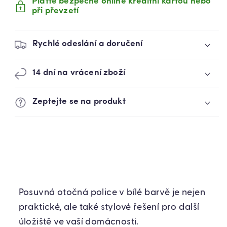
Plaťte bezpečně online kreditní kartou nebo
KOVOVÝ
KOVOVÝ
při převzetí
BÍLÝ
BÍLÝ
(83620001)
(83620001)
Rychlé odeslání a doručení
14 dní na vrácení zboží
Zeptejte se na produkt
Posuvná otočná police v bílé barvě je nejen
praktické, ale také stylové řešení pro další
úložiště ve vaší domácnosti.