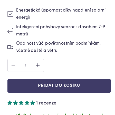
Energetická úspornost díky napájení solární
energií
Inteligentní pohybový senzor s dosahem 7-9
metrů
Odolnost vůči povětrnostním podmínkám,
včetně deště a větru
SNÍŽIT
ZVÝŠIT
MNOŽSTVÍ
MNOŽSTVÍ
PRODUKTU
PRODUKTU
SOLÁRNÍ
SOLÁRNÍ
PŘIDAT DO KOŠÍKU
LED
LED
LAMPA
LAMPA
S
S
1 recenze
DÁLKOVÝM
DÁLKOVÝM
OVLÁDÁNÍM
OVLÁDÁNÍM
(79740001)
(79740001)