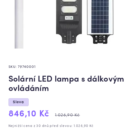
SKU:
79740001
Solární LED lampa s dálkovým
ovládáním
Sleva
Výprodejová
Běžná
846,10 Kč
1.026,90 Kč
cena
cena
Nejnižší cena z 30 dnů před slevou: 1.026,90 Kč