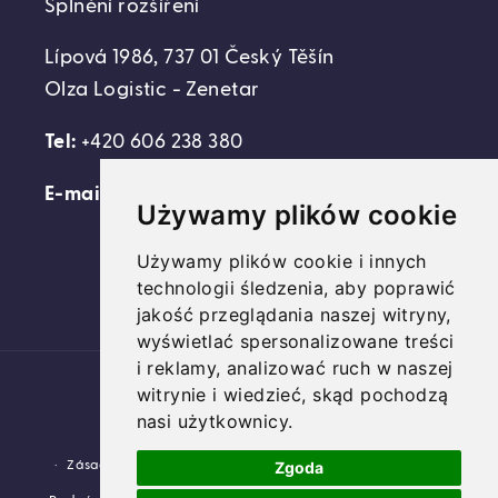
Splnění rozšíření
Lípová 1986, 737 01 Český Těšín
Olza Logistic - Zenetar
Tel:
+420 606 238 380
E-mail:
support@domovideni.cz
Używamy plików cookie
Używamy plików cookie i innych
technologii śledzenia, aby poprawić
Facebook
Instagram
YouTube
jakość przeglądania naszej witryny,
wyświetlać spersonalizowane treści
i reklamy, analizować ruch w naszej
Platební
witrynie i wiedzieć, skąd pochodzą
metody
nasi użytkownicy.
© 2026,
Domovideni.cz
Využívá Shopify.
Zgoda
Zásady ochrany osobních údajů
Zásady vrácení peněz