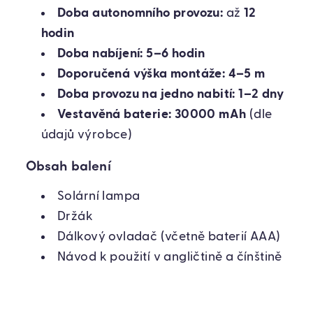
Doba autonomního provozu:
až
12
hodin
Doba nabíjení:
5–6 hodin
Doporučená výška montáže:
4–5 m
Doba provozu na jedno nabití:
1–2 dny
Vestavěná baterie:
30000 mAh
(dle
údajů výrobce)
Obsah balení
Solární lampa
Držák
Dálkový ovladač (včetně baterií AAA)
Návod k použití v angličtině a čínštině