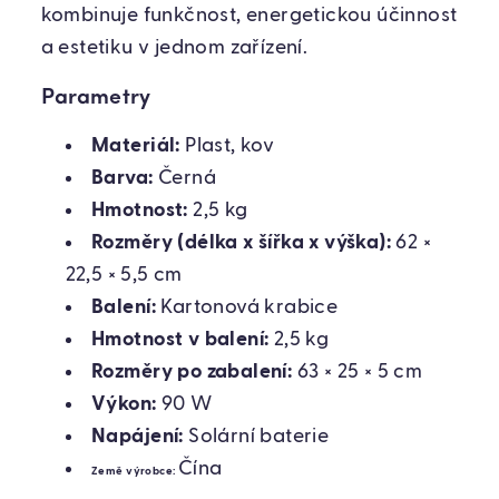
kombinuje funkčnost, energetickou účinnost
a estetiku v jednom zařízení.
Parametry
Materiál:
Plast, kov
Barva:
Černá
Hmotnost:
2,5 kg
Rozměry (délka x šířka x výška):
62 ×
22,5 × 5,5 cm
Balení:
Kartonová krabice
Hmotnost v balení:
2,5 kg
Rozměry po zabalení:
63 × 25 × 5 cm
Výkon:
90 W
Napájení:
Solární baterie
Čína
Země výrobce: