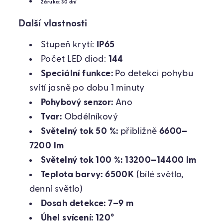
Záruka:
30 dní
Další vlastnosti
Stupeň krytí:
IP65
Počet LED diod:
144
Speciální funkce:
Po detekci pohybu
svítí jasně po dobu 1 minuty
Pohybový senzor:
Ano
Tvar:
Obdélníkový
Světelný tok 50 %:
přibližně
6600–
7200 lm
Světelný tok 100 %:
13200–14400 lm
Teplota barvy:
6500K
(bílé světlo,
denní světlo)
Dosah detekce:
7–9 m
Úhel svícení:
120°