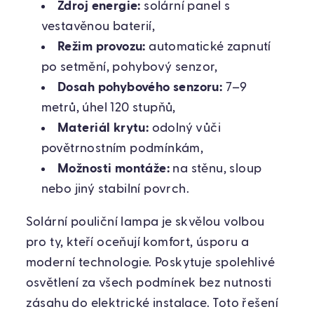
Zdroj energie:
solární panel s
vestavěnou baterií,
Režim provozu:
automatické zapnutí
po setmění, pohybový senzor,
Dosah pohybového senzoru:
7–9
metrů, úhel 120 stupňů,
Materiál krytu:
odolný vůči
povětrnostním podmínkám,
Možnosti montáže:
na stěnu, sloup
nebo jiný stabilní povrch.
Solární pouliční lampa je skvělou volbou
pro ty, kteří oceňují komfort, úsporu a
moderní technologie. Poskytuje spolehlivé
osvětlení za všech podmínek bez nutnosti
zásahu do elektrické instalace. Toto řešení