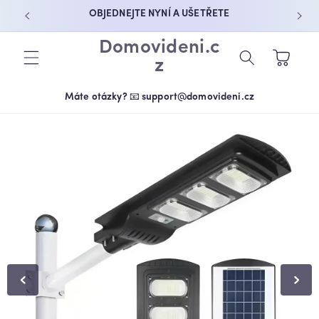
PŘEJÍT K
OBJEDNEJTE NYNÍ A UŠETŘETE
OBSAHU
Domovideni.c
Košík
z
Máte otázky? 📧 support@domovideni.cz
PŘEJÍT NA
INFORMACE
O
PRODUKTU