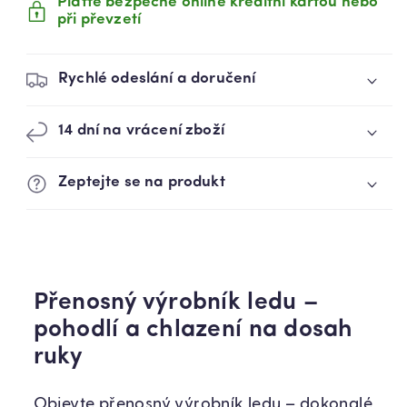
Plaťte bezpečně online kreditní kartou nebo
(88960001)
(88960001)
při převzetí
Rychlé odeslání a doručení
14 dní na vrácení zboží
Zeptejte se na produkt
Přenosný výrobník ledu –
pohodlí a chlazení na dosah
ruky
Objevte přenosný výrobník ledu – dokonalé