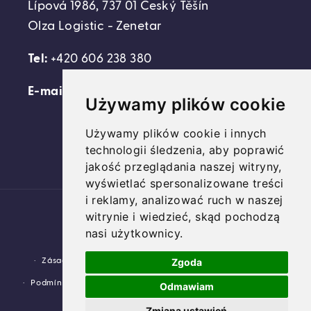
Lípová 1986, 737 01 Český Těšín
Olza Logistic - Zenetar
Tel:
+420 606 238 380
E-mail:
support@domovideni.cz
Używamy plików cookie
Używamy plików cookie i innych
technologii śledzenia, aby poprawić
Facebook
Instagram
YouTube
jakość przeglądania naszej witryny,
wyświetlać spersonalizowane treści
i reklamy, analizować ruch w naszej
Platební
witrynie i wiedzieć, skąd pochodzą
metody
nasi użytkownicy.
© 2026,
Domovideni.cz
Využívá Shopify.
Zgoda
Zásady ochrany osobních údajů
Zásady vrácení peněz
Podmínky služby
Zásady pro doručování
Kontaktní údaje
Odmawiam
Zmiana ustawień