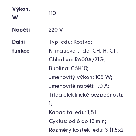
Výkon,
110
W
Napětí
220 V
Další
Typ ledu: Kostka;
funkce
Klimatická třída: CH, H, CT;
Chladivo: R600A/21G;
Bublina: C5H10;
Jmenovitý výkon: 105 W;
Jmenovité napětí: 1,0 A;
Třída elektrické bezpečnosti:
1;
Kapacita ledu: 1,5 l;
Cyklus: od 6 do 13 min;
Rozměry kostek ledu: S (1,5x2