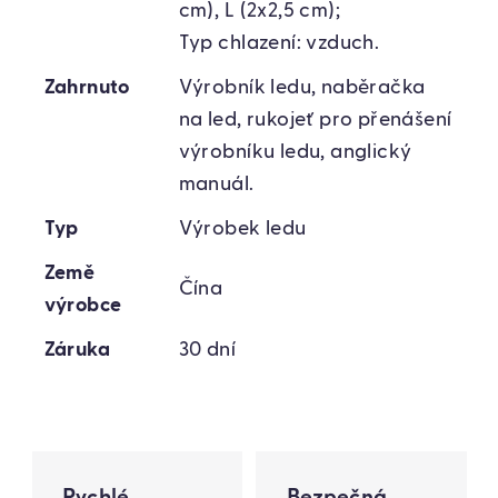
cm), L (2x2,5 cm);
Typ chlazení: vzduch.
Zahrnuto
Výrobník ledu, naběračka
na led, rukojeť pro přenášení
výrobníku ledu, anglický
manuál.
Typ
Výrobek ledu
Země
Čína
výrobce
Záruka
30 dní
Rychlé
Bezpečná