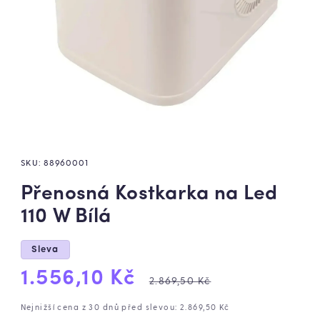
SKU:
88960001
Přenosná Kostkarka na Led
110 W Bílá
Sleva
Výprodejová
Běžná
1.556,10 Kč
2.869,50 Kč
cena
cena
Nejnižší cena z 30 dnů před slevou: 2.869,50 Kč