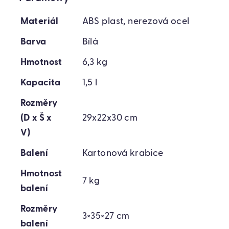
Materiál
ABS plast, nerezová ocel
Barva
Bílá
Hmotnost
6,3 kg
Kapacita
1,5 l
Rozměry
(D x Š x
29x22x30 cm
V)
Balení
Kartonová krabice
Hmotnost
7 kg
balení
Rozměry
3×35×27 cm
balení