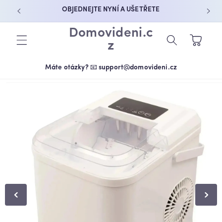
PŘEJÍT K
OBJEDNEJTE NYNÍ A UŠETŘETE
OBSAHU
Domovideni.c
Košík
z
Máte otázky? 📧 support@domovideni.cz
PŘEJÍT NA
INFORMACE
O
PRODUKTU