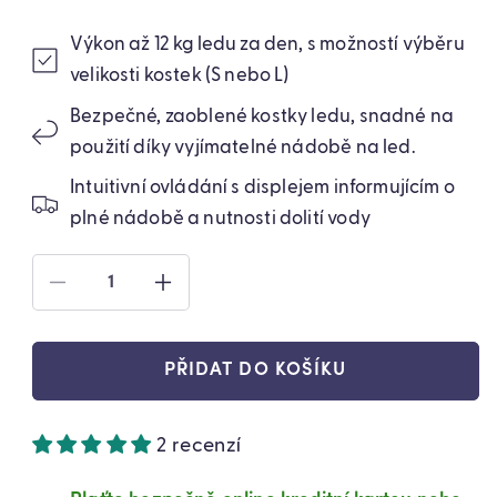
Výkon až 12 kg ledu za den, s možností výběru
velikosti kostek (S nebo L)
Bezpečné, zaoblené kostky ledu, snadné na
použití díky vyjímatelné nádobě na led.
Intuitivní ovládání s displejem informujícím o
plné nádobě a nutnosti dolití vody
SNÍŽIT
ZVÝŠIT
MNOŽSTVÍ
MNOŽSTVÍ
PRODUKTU
PRODUKTU
PŘENOSNÁ
PŘENOSNÁ
PŘIDAT DO KOŠÍKU
KOSTKARKA
KOSTKARKA
NA
NA
LED
LED
2 recenzí
110
110
W
W
BÍLÁ
BÍLÁ