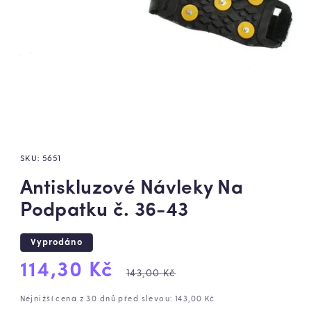
SKU:
5651
Antiskluzové Návleky Na
Podpatku č. 36-43
Vyprodáno
Výprodejová
Běžná
114,30 Kč
143,00 Kč
cena
cena
Nejnižší cena z 30 dnů před slevou: 143,00 Kč