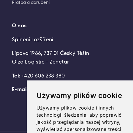
Platba a doručení
O nas
Splnění rozšíření
Lípová 1986, 737 01 Český Těšín
Olza Logistic - Zenetar
Tel:
+420 606 238 380
E-mail:
support@domovideni.cz
Używamy plików cookie
Używamy plików cookie i innych
technologii śledzenia, aby poprawić
Facebook
Instagram
YouTube
jakość przeglądania naszej witryny,
wyświetlać spersonalizowane treści