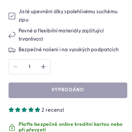
Jisté upevnění díky spolehlivému suchému
zipu
Pevné a flexibilní materiály zajišťující
trvanlivost
Bezpečné nošení i na vysokých podpatcích
SNÍŽIT
ZVÝŠIT
MNOŽSTVÍ
MNOŽSTVÍ
PRODUKTU
PRODUKTU
ANTISKLUZOVÉ
ANTISKLUZOVÉ
VYPRODÁNO
NÁVLEKY
NÁVLEKY
NA
NA
PODPATKU
PODPATKU
2 recenzí
Č.
Č.
36-
36-
43
43
Plaťte bezpečně online kreditní kartou nebo
(5651)
(5651)
při převzetí