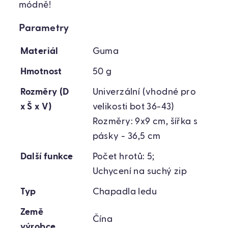
módně!
Parametry
Materiál
Guma
Hmotnost
50 g
Rozměry (D
Univerzální (vhodné pro
x Š x V)
velikosti bot 36-43)
Rozměry: 9x9 cm, šířka s
pásky - 36,5 cm
Další funkce
Počet hrotů: 5;
Uchycení na suchý zip
Typ
Chapadla ledu
Země
Čína
výrobce