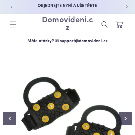
PŘEJÍT K
OBJEDNEJTE NYNÍ A UŠETŘETE
OBSAHU
Domovideni.c
Košík
z
Máte otázky? 📧 support@domovideni.cz
PŘEJÍT NA
INFORMACE
O
PRODUKTU