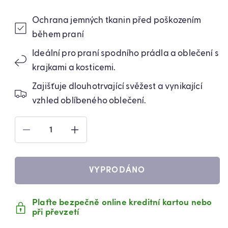
Ochrana jemných tkanin před poškozením
během praní
Ideální pro praní spodního prádla a oblečení s
krajkami a kosticemi.
Zajišťuje dlouhotrvající svěžest a vynikající
vzhled oblíbeného oblečení.
SNÍŽIT
ZVÝŠIT
MNOŽSTVÍ
MNOŽSTVÍ
PRODUKTU
PRODUKTU
SÍŤOVÝ
SÍŤOVÝ
VYPRODÁNO
PYTEL
PYTEL
NA
NA
PRANÍ
PRANÍ
Plaťte bezpečně online kreditní kartou nebo
40X50
40X50
při převzetí
CM
CM
(5850)
(5850)