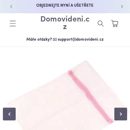
PŘEJÍT K
OBJEDNEJTE NYNÍ A UŠETŘETE
OBSAHU
Domovideni.c
Košík
z
Máte otázky? 📧 support@domovideni.cz
PŘEJÍT NA
INFORMACE
O
PRODUKTU