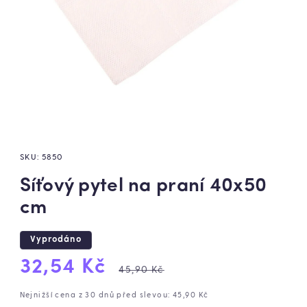
SKU:
5850
Síťový pytel na praní 40x50
cm
Vyprodáno
Výprodejová
Běžná
32,54 Kč
45,90 Kč
cena
cena
Nejnižší cena z 30 dnů před slevou: 45,90 Kč