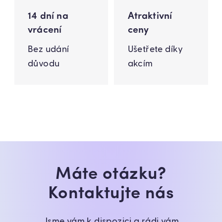
14 dní na
Atraktivní
vrácení
ceny
Bez udání
Ušetřete díky
důvodu
akcím
Máte otázku?
Kontaktujte nás
Jsme vám k dispozici a rádi vám