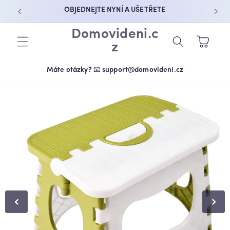
PŘEJÍT K
OBJEDNEJTE NYNÍ A UŠETŘETE
OBSAHU
Domovideni.c
Košík
z
Máte otázky? 📧 support@domovideni.cz
PŘEJÍT NA
INFORMACE
O
PRODUKTU