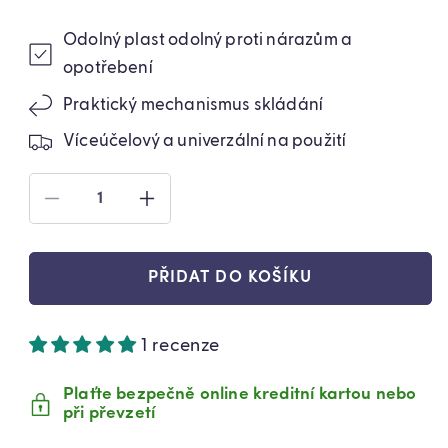
Odolný plast odolný proti nárazům a
opotřebení
Praktický mechanismus skládání
Víceúčelový a univerzální na použití
SNÍŽIT
ZVÝŠIT
MNOŽSTVÍ
MNOŽSTVÍ
PRODUKTU
PRODUKTU
VÍCEFUKČNÍ
VÍCEFUKČNÍ
PŘIDAT DO KOŠÍKU
SKLÁDACÍ
SKLÁDACÍ
TURISTICKÁ
TURISTICKÁ
ŽIDLE
ŽIDLE
1 recenze
(5513)
(5513)
Plaťte bezpečně online kreditní kartou nebo
při převzetí