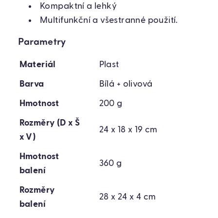
Kompaktní a lehký
Multifunkční a všestranné použití.
Parametry
Materiál
Plast
Barva
Bílá + olivová
Hmotnost
200 g
Rozměry (D x Š
24 x 18 x 19 cm
x V)
Hmotnost
360 g
balení
Rozměry
28 x 24 x 4 cm
balení