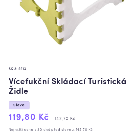
SKU:
5513
Vícefukční Skládací Turistická
Židle
Sleva
Výprodejová
Běžná
119,80 Kč
142,70 Kč
cena
cena
Nejnižší cena z 30 dnů před slevou: 142,70 Kč