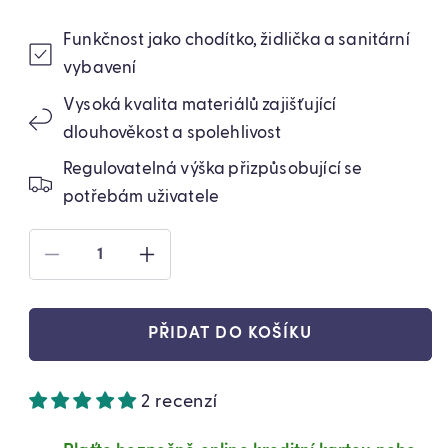
Funkčnost jako chodítko, židlička a sanitární
vybavení
Vysoká kvalita materiálů zajišťující
dlouhověkost a spolehlivost
Regulovatelná výška přizpůsobující se
potřebám uživatele
SNÍŽIT
ZVÝŠIT
MNOŽSTVÍ
MNOŽSTVÍ
PRODUKTU
PRODUKTU
SKLÁDACÍ
SKLÁDACÍ
PŘIDAT DO KOŠÍKU
REHABILITAČNÍ
REHABILITAČNÍ
BALKÓN
BALKÓN
S
S
2 recenzí
HYGIENICKÝM
HYGIENICKÝM
VYBAVENÍM
VYBAVENÍM
(8440)
(8440)