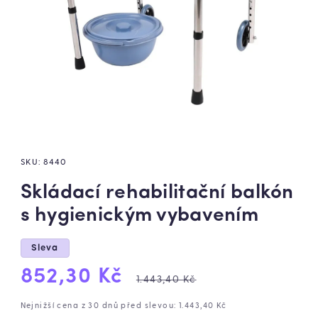
SKU:
8440
Skládací rehabilitační balkón
s hygienickým vybavením
Sleva
Výprodejová
Běžná
852,30 Kč
1.443,40 Kč
cena
cena
Nejnižší cena z 30 dnů před slevou: 1.443,40 Kč