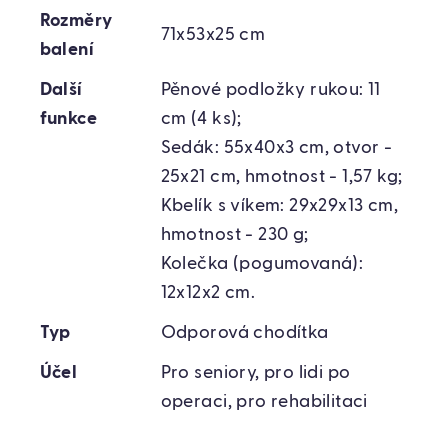
Rozměry
71x53x25 cm
balení
Další
Pěnové podložky rukou: 11
funkce
cm (4 ks);
Sedák: 55x40x3 cm, otvor -
25x21 cm, hmotnost - 1,57 kg;
Kbelík s víkem: 29x29x13 cm,
hmotnost - 230 g;
Kolečka (pogumovaná):
12x12x2 cm.
Typ
Odporová chodítka
Účel
Pro seniory, pro lidi po
operaci, pro rehabilitaci