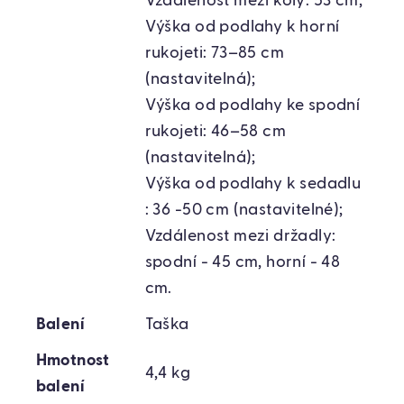
Vzdálenost mezi koly: 53 cm;
Výška od podlahy k horní
rukojeti: 73–85 cm
(nastavitelná);
Výška od podlahy ke spodní
rukojeti: 46–58 cm
(nastavitelná);
Výška od podlahy k sedadlu
: 36 -50 cm (nastavitelné);
Vzdálenost mezi držadly:
spodní - 45 cm, horní - 48
cm.
Balení
Taška
Hmotnost
4,4 kg
balení