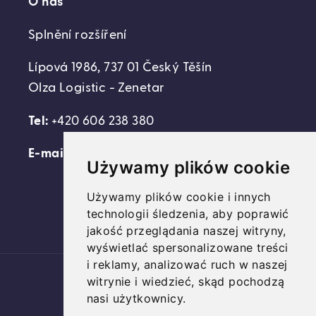
O nas
Splnění rozšíření
Lípová 1986, 737 01 Český Těšín
Olza Logistic - Zenetar
Tel:
+420 606 238 380
E-mail:
support@domovideni.cz
Używamy plików cookie
Używamy plików cookie i innych
technologii śledzenia, aby poprawić
Facebook
Instagram
YouTube
jakość przeglądania naszej witryny,
wyświetlać spersonalizowane treści
i reklamy, analizować ruch w naszej
Platební
witrynie i wiedzieć, skąd pochodzą
metody
nasi użytkownicy.
© 2026,
Domovideni.cz
Využívá Shopify.