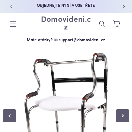
PŘEJÍT K
OBJEDNEJTE NYNÍ A UŠETŘETE
OBSAHU
Domovideni.c
Košík
z
Máte otázky? 📧 support@domovideni.cz
PŘEJÍT NA
INFORMACE
O
PRODUKTU