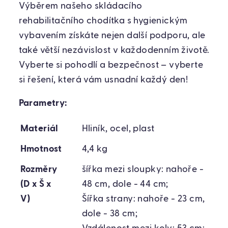
Výběrem našeho skládacího
rehabilitačního chodítka s hygienickým
vybavením získáte nejen další podporu, ale
také větší nezávislost v každodenním životě.
Vyberte si pohodlí a bezpečnost – vyberte
si řešení, která vám usnadní každý den!
Parametry:
Materiál
Hliník, ocel, plast
Hmotnost
4,4 kg
Rozměry
šířka mezi sloupky: nahoře -
(D x Š x
48 cm, dole - 44 cm;
V)
Šířka strany: nahoře - 23 cm,
dole - 38 cm;