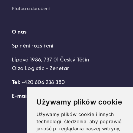
Platba a doručení
O nas
Splnění rozšíření
Lípová 1986, 737 01 Český Těšín
Olza Logistic - Zenetar
Tel:
+420 606 238 380
E-mail:
support@domovideni.cz
Używamy plików cookie
Używamy plików cookie i innych
technologii śledzenia, aby poprawić
Facebook
Instagram
YouTube
jakość przeglądania naszej witryny,