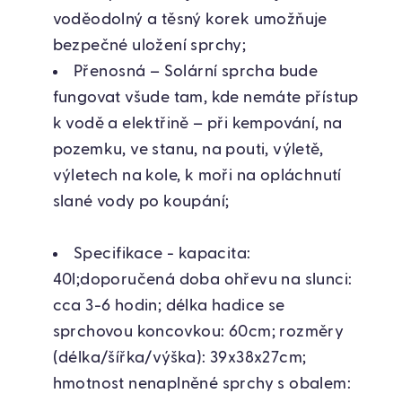
voděodolný a těsný korek umožňuje
bezpečné uložení sprchy;
Přenosná – Solární sprcha bude
fungovat všude tam, kde nemáte přístup
k vodě a elektřině – při kempování, na
pozemku, ve stanu, na pouti, výletě,
výletech na kole, k moři na opláchnutí
slané vody po koupání;
Specifikace - kapacita:
40l;doporučená doba ohřevu na slunci:
cca 3-6 hodin; délka hadice se
sprchovou koncovkou: 60cm; rozměry
(délka/šířka/výška): 39х38х27cm;
hmotnost nenaplněné sprchy s obalem: