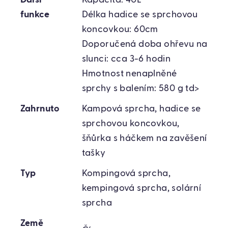
funkce
Délka hadice se sprchovou
koncovkou: 60cm
Doporučená doba ohřevu na
slunci: cca 3-6 hodin
Hmotnost nenaplněné
sprchy s balením: 580 g td>
Zahrnuto
Kampová sprcha, hadice se
sprchovou koncovkou,
šňůrka s háčkem na zavěšení
tašky
Typ
Kompingová sprcha,
kempingová sprcha, solární
sprcha
Země