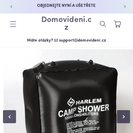
PŘEJÍT K
OBJEDNEJTE NYNÍ A UŠETŘETE
OBSAHU
Domovideni.c
Košík
z
Máte otázky? 📧 support@domovideni.cz
PŘEJÍT NA
INFORMACE
O
PRODUKTU