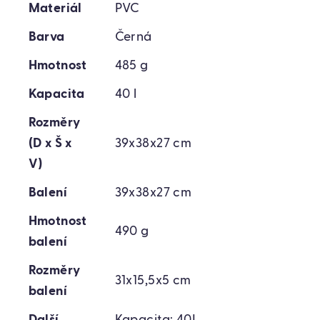
Materiál
PVC
Barva
Černá
Hmotnost
485 g
Kapacita
40 l
Rozměry
(D x Š x
39x38x27 cm
V)
Balení
39x38x27 cm
Hmotnost
490 g
balení
Rozměry
31x15,5x5 cm
balení
Další
Kapacita: 40L