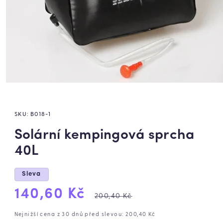
SKU:
B018-1
Solární kempingová sprcha
40L
Sleva
Výprodejová
Běžná
140,60 Kč
200,40 Kč
cena
cena
Nejnižší cena z 30 dnů před slevou: 200,40 Kč