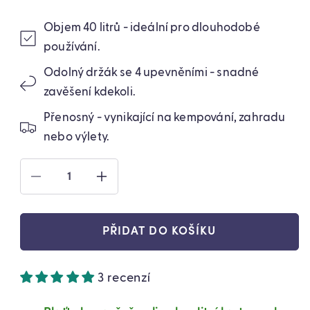
Objem 40 litrů - ideální pro dlouhodobé
používání.
Odolný držák se 4 upevněními - snadné
zavěšení kdekoli.
Přenosný - vynikající na kempování, zahradu
nebo výlety.
SNÍŽIT
ZVÝŠIT
MNOŽSTVÍ
MNOŽSTVÍ
PRODUKTU
PRODUKTU
SOLÁRNÍ
SOLÁRNÍ
PŘIDAT DO KOŠÍKU
KEMPINGOVÁ
KEMPINGOVÁ
SPRCHA
SPRCHA
40L
40L
3 recenzí
(B018-
(B018-
1)
1)