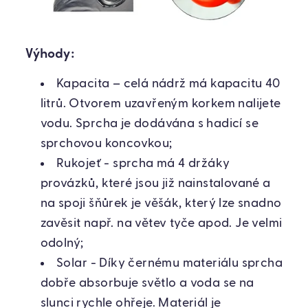
Výhody:
Kapacita – celá nádrž má kapacitu 40
litrů. Otvorem uzavřeným korkem nalijete
vodu. Sprcha je dodávána s hadicí se
sprchovou koncovkou;
Rukojeť - sprcha má 4 držáky
provázků, které jsou již nainstalované a
na spoji šňůrek je věšák, který lze snadno
zavěsit např. na větev tyče apod. Je velmi
odolný;
Solar - Díky černému materiálu sprcha
dobře absorbuje světlo a voda se na
slunci rychle ohřeje. Materiál je