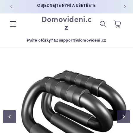
PŘEJÍT K
OBJEDNEJTE NYNÍ A UŠETŘETE
OBSAHU
Domovideni.c
Košík
z
Máte otázky? 📧 support@domovideni.cz
PŘEJÍT NA
INFORMACE
O
PRODUKTU