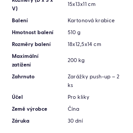
Rozměry (D x Š x
15x13x11 cm
V)
Balení
Kartonová krabice
Hmotnost balení
510 g
Rozměry balení
18x12,5x14 cm
Maximální
200 kg
zatížení
Zahrnuto
Zarážky push-up – 2
ks
Účel
Pro kliky
Země výrobce
Čína
Záruka
30 dní