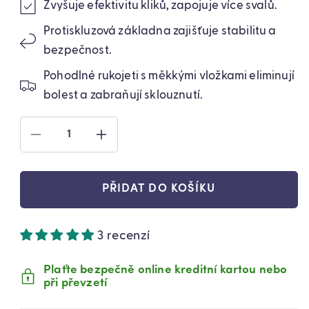
Zvyšuje efektivitu kliků, zapojuje více svalů.
Protiskluzová základna zajišťuje stabilitu a
bezpečnost.
Pohodlné rukojeti s měkkými vložkami eliminují
bolest a zabraňují sklouznutí.
SNÍŽIT
ZVÝŠIT
MNOŽSTVÍ
MNOŽSTVÍ
PRODUKTU
PRODUKTU
ÚCHYTY
ÚCHYTY
PŘIDAT DO KOŠÍKU
NA
NA
KLIKY
KLIKY
2
2
3 recenzí
KS
KS
(60740001)
(60740001)
Plaťte bezpečně online kreditní kartou nebo
při převzetí