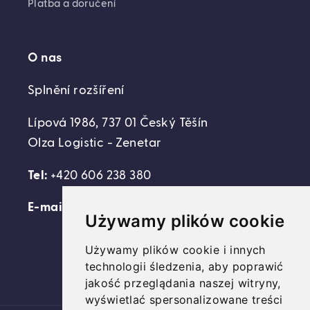
Platba a doručení
O nas
Splnění rozšíření
Lípová 1986, 737 01 Český Těšín
Olza Logistic - Zenetar
Tel:
+420 606 238 380
E-mail:
support@domovideni.cz
Używamy plików cookie
Używamy plików cookie i innych
technologii śledzenia, aby poprawić
Facebook
Instagram
YouTube
jakość przeglądania naszej witryny,
wyświetlać spersonalizowane treści