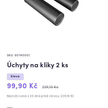
SKU:
60740001
Úchyty na kliky 2 ks
Sleva
Výprodejová
Běžná
99,90 Kč
229,10 Kč
cena
cena
Nejnižší cena z 30 dnů před slevou: 229,10 Kč