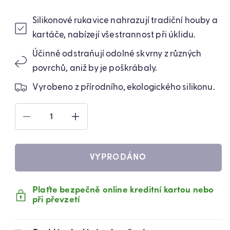
Silikonové rukavice nahrazují tradiční houby a
kartáče, nabízejí všestrannost při úklidu.
Účinně odstraňují odolné skvrny z různých
povrchů, aniž by je poškrábaly.
Vyrobeno z přírodního, ekologického silikonu.
SNÍŽIT
ZVÝŠIT
MNOŽSTVÍ
MNOŽSTVÍ
PRODUKTU
PRODUKTU
RUKAVICE
RUKAVICE
VYPRODÁNO
NA
NA
MYTÍ
MYTÍ
NÁDOBÍ,
NÁDOBÍ,
Plaťte bezpečně online kreditní kartou nebo
MÁTOVÉ
MÁTOVÉ
při převzetí
(55940004)
(55940004)