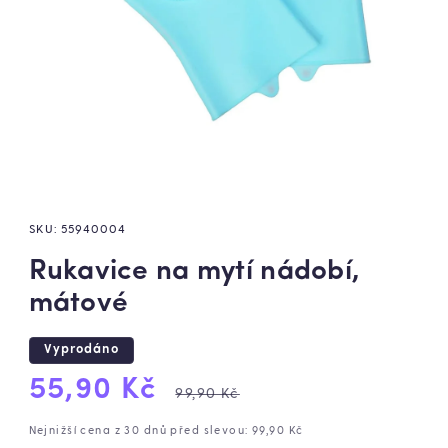
SKU:
55940004
Rukavice na mytí nádobí,
mátové
Vyprodáno
Výprodejová
Běžná
55,90 Kč
99,90 Kč
cena
cena
Nejnižší cena z 30 dnů před slevou: 99,90 Kč