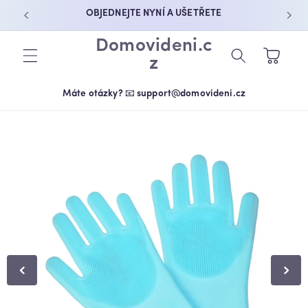
PŘEJÍT K
OBJEDNEJTE NYNÍ A UŠETŘETE
OBSAHU
Domovideni.c
Košík
z
Máte otázky? 📧 support@domovideni.cz
PŘEJÍT NA
INFORMACE
O
PRODUKTU