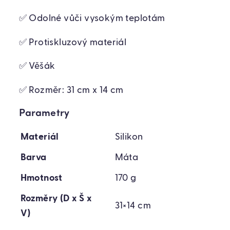
✅ Odolné vůči vysokým teplotám
✅ Protiskluzový materiál
✅ Věšák
✅ Rozměr: 31 cm x 14 cm
Parametry
Materiál
Silikon
Barva
Máta
Hmotnost
170 g
Rozměry (D x Š x
31×14 cm
V)