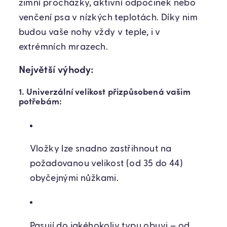
zimní procházky, aktivní odpočinek nebo
venčení psa v nízkých teplotách. Díky nim
budou vaše nohy vždy v teple, i v
extrémních mrazech.
Největší výhody:
1. Univerzální velikost přizpůsobená vašim
potřebám:
Vložky lze snadno zastřihnout na
požadovanou velikost (od 35 do 44)
obyčejnými nůžkami.
Pasují do jakéhokoliv typu obuvi – od