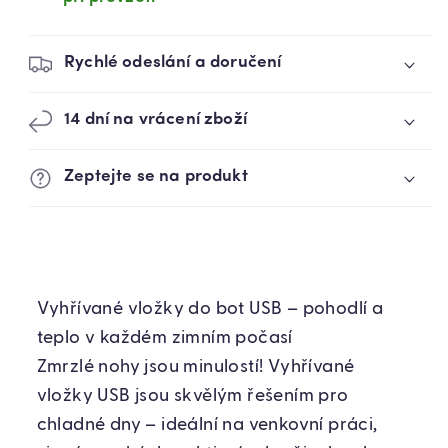
AŽ
AŽ
50°C
50°C
(78740001)
(78740001)
Rychlé odeslání a doručení
14 dní na vrácení zboží
Zeptejte se na produkt
Vyhřívané vložky do bot USB – pohodlí a
teplo v každém zimním počasí
Zmrzlé nohy jsou minulostí! Vyhřívané
vložky USB jsou skvělým řešením pro
chladné dny – ideální na venkovní práci,