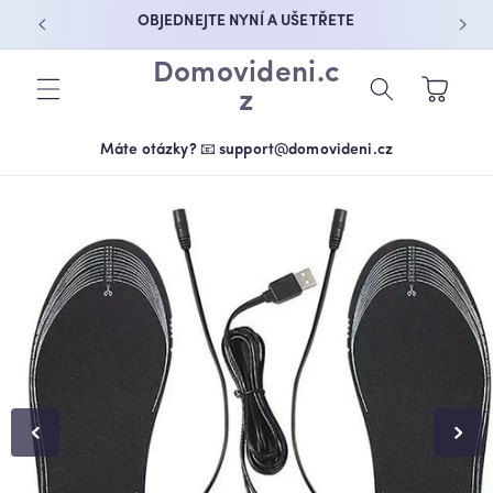
PŘEJÍT K
OBJEDNEJTE NYNÍ A UŠETŘETE
OBSAHU
Domovideni.c
Košík
z
Máte otázky? 📧 support@domovideni.cz
PŘEJÍT NA
INFORMACE
O
PRODUKTU