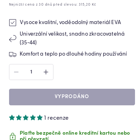
cena
cena
Nejnižší cena z 30 dnů před slevou: 315,20 Kč
Vysoce kvalitní, voděodolný materiál EVA
Univerzální velikost, snadno zkracovatelná
(35-44)
Komfort a teplo po dlouhé hodiny používání
SNÍŽIT
ZVÝŠIT
MNOŽSTVÍ
MNOŽSTVÍ
PRODUKTU
PRODUKTU
VYHŘÍVANÉ
VYHŘÍVANÉ
VYPRODÁNO
VLOŽKY
VLOŽKY
DO
DO
BOT
BOT
1 recenze
USB,
USB,
NASTAVITELNÁ
NASTAVITELNÁ
VELIKOST,
VELIKOST,
Plaťte bezpečně online kreditní kartou nebo
TEPLOTA
TEPLOTA
při převzetí