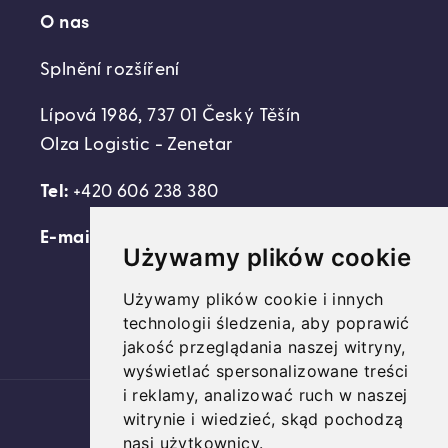
O nas
Splnění rozšíření
Lípová 1986, 737 01 Český Těšín
Olza Logistic - Zenetar
Tel:
+420 606 238 380
E-mail:
support@domovideni.cz
Używamy plików cookie
Używamy plików cookie i innych
technologii śledzenia, aby poprawić
Facebook
Instagram
YouTube
jakość przeglądania naszej witryny,
wyświetlać spersonalizowane treści
i reklamy, analizować ruch w naszej
Platební
witrynie i wiedzieć, skąd pochodzą
metody
nasi użytkownicy.