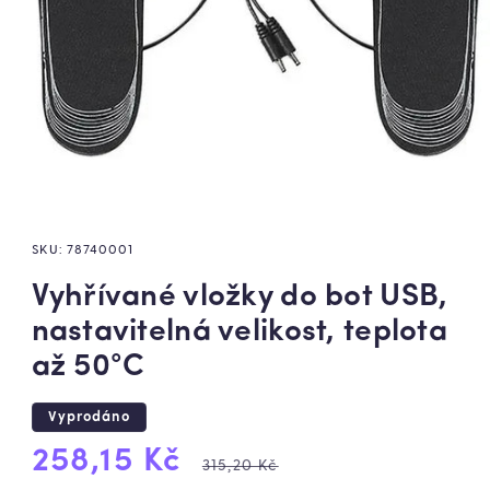
SKU:
78740001
Vyhřívané vložky do bot USB,
nastavitelná velikost, teplota
až 50°C
Vyprodáno
Výprodejová
Běžná
258,15 Kč
315,20 Kč