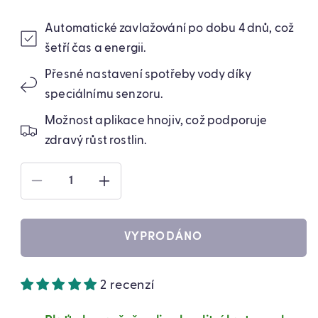
Automatické zavlažování po dobu 4 dnů, což
šetří čas a energii.
Přesné nastavení spotřeby vody díky
speciálnímu senzoru.
Možnost aplikace hnojiv, což podporuje
zdravý růst rostlin.
SNÍŽIT
ZVÝŠIT
MNOŽSTVÍ
MNOŽSTVÍ
PRODUKTU
PRODUKTU
ZAVLAŽOVACÍ
ZAVLAŽOVACÍ
VYPRODÁNO
PYTEL
PYTEL
PRO
PRO
ROSTLINY
ROSTLINY
2 recenzí
1L
1L
(7553)
(7553)