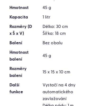
Hmotnost
45 g
Kapacita
1 litr
Rozměry (D
Délka: 30 cm
x Š x V)
Šířka: 18 cm
Balení
Bez obalu
Hmotnost
45 g
balení
Rozměry
15 x 15 x 10 cm
balení
Další
Vystačí na 4 dny
funkce
automatického
zavlažování
Délka pádu: 1 m