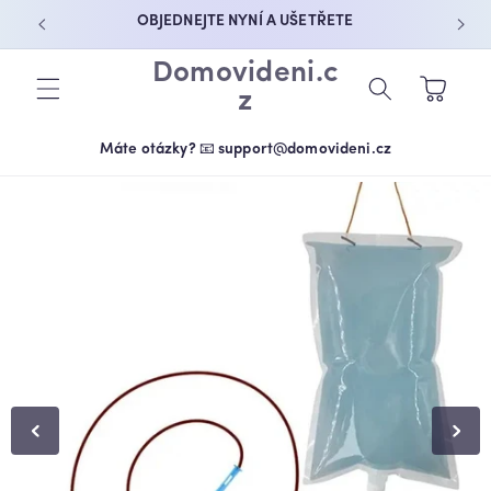
PŘEJÍT K
OBJEDNEJTE NYNÍ A UŠETŘETE
OBSAHU
Domovideni.c
Košík
z
Máte otázky? 📧 support@domovideni.cz
PŘEJÍT NA
INFORMACE
O
PRODUKTU