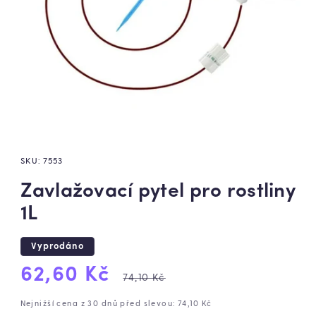
SKU:
7553
Zavlažovací pytel pro rostliny
1L
Vyprodáno
Výprodejová
Běžná
62,60 Kč
74,10 Kč
cena
cena
Nejnižší cena z 30 dnů před slevou: 74,10 Kč