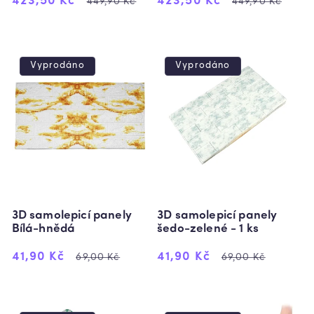
Výprodejová
Běžná
Výprodejová
Běžná
423,50 Kč
423,50 Kč
449,90 Kč
449,90 Kč
cena
cena
cena
cena
Vyprodáno
Vyprodáno
3D samolepicí panely
3D samolepicí panely
Bílá-hnědá
šedo-zelené - 1 ks
Výprodejová
Běžná
Výprodejová
Běžná
41,90 Kč
41,90 Kč
69,00 Kč
69,00 Kč
cena
cena
cena
cena