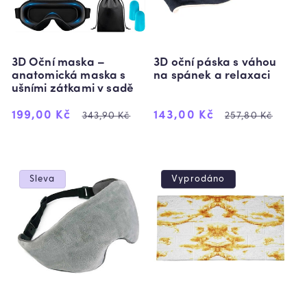
:
3D Oční maska –
3D oční páska s váhou
anatomická maska s
na spánek a relaxaci
ušními zátkami v sadě
Výprodejová
Běžná
Výprodejová
Běžná
199,00 Kč
143,00 Kč
343,90 Kč
257,80 Kč
cena
cena
cena
cena
Sleva
Vyprodáno