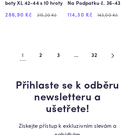
boty XL 42-44 s 10 hroty
Na Podpatku č. 36-43
Výprodejová
Běžná
Výprodejová
Běžná
286,90 Kč
114,30 Kč
315,20 Kč
143,00 Kč
cena
cena
cena
cena
1
2
3
…
32
Přihlaste se k odběru
newsletteru a
ušetřete!
Získejte přístup k exkluzivním slevám a
nabídkám