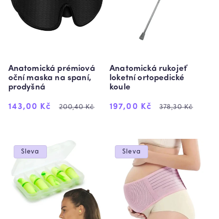
Anatomická prémiová
Anatomická rukojeť
oční maska na spaní,
loketní ortopedické
prodyšná
koule
Výprodejová
Běžná
Výprodejová
Běžná
143,00 Kč
197,00 Kč
200,40 Kč
378,30 Kč
cena
cena
cena
cena
Sleva
Sleva