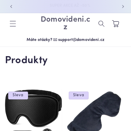
PŘEJÍT K
OBJEDNEJTE NYNÍ A UŠETŘETE
OBSAHU
Domovideni.c
Košík
z
Máte otázky? 📧 support@domovideni.cz
K
Produkty
o
l
e
Sleva
Sleva
k
c
e