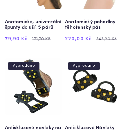
Anatomické, univerzální
Anatomický pohodlný
špunty do uší, 5 párů
těhotenský pás
Výprodejová
Běžná
Výprodejová
Běžná
79,90 Kč
220,00 Kč
171,70 Kč
343,90 Kč
cena
cena
cena
cena
Vyprodáno
Vyprodáno
Antiskluzové návleky na
Antiskluzové Návleky