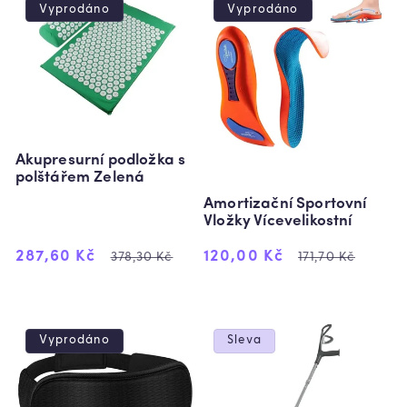
Vyprodáno
Vyprodáno
Akupresurní podložka s
polštářem Zelená
Amortizační Sportovní
Vložky Vícevelikostní
Výprodejová
Běžná
Výprodejová
Běžná
287,60 Kč
120,00 Kč
378,30 Kč
171,70 Kč
cena
cena
cena
cena
Vyprodáno
Sleva