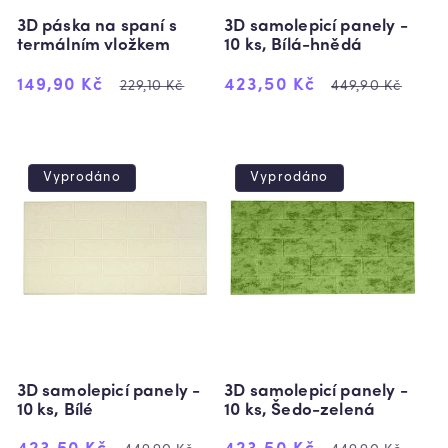
3D páska na spaní s
3D samolepicí panely -
termálním vložkem
10 ks, Bílá-hnědá
Výprodejová
Běžná
Výprodejová
Běžná
149,90 Kč
423,50 Kč
229,10 Kč
449,90 Kč
cena
cena
cena
cena
Vyprodáno
Vyprodáno
3D samolepicí panely -
3D samolepicí panely -
10 ks, Bílé
10 ks, Šedo-zelená